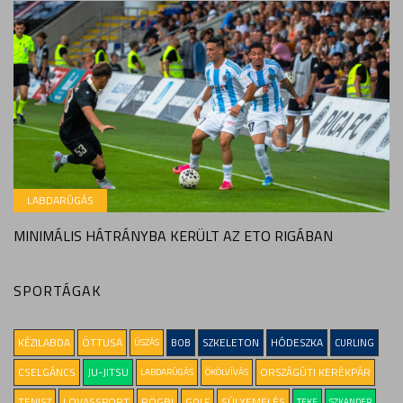
LABDARÚGÁS
MINIMÁLIS HÁTRÁNYBA KERÜLT AZ ETO RIGÁBAN
SPORTÁGAK
KÉZILABDA
ÖTTUSA
SZKELETON
HÓDESZKA
ÚSZÁS
BOB
CURLING
CSELGÁNCS
JU-JITSU
ORSZÁGÚTI KERÉKPÁR
LABDARÚGÁS
ÖKÖLVÍVÁS
TENISZ
LOVASSPORT
RÖGBI
SÚLYEMELÉS
GOLF
TEKE
SZKANDER