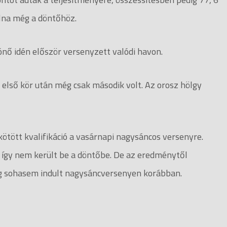
olna még a döntőhöz.
ónő idén először versenyzett valódi havon.
z első kör után még csak második volt. Az orosz hölgy
tött kvalifikáció a vasárnapi nagysáncos versenyre.
tt, így nem került be a döntőbe. De az eredménytől
ég sohasem indult nagysáncversenyen korábban.