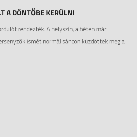
T A DÖNTŐBE KERÜLNI
rdulót rendezték. A helyszín, a héten már
 versenyzők ismét normál sáncon küzdöttek meg a