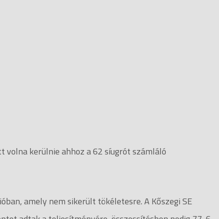
ett volna kerülnie ahhoz a 62 síugrót számláló
cióban, amely nem sikerült tökéletesre. A Kőszegi SE
ontot adtak a teljesítményére, összessítésben pedig 77, 6