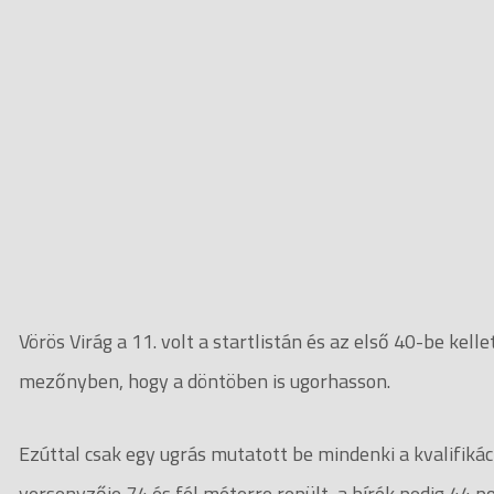
Vörös Virág a 11. volt a startlistán és az első 40-be kell
mezőnyben, hogy a döntöben is ugorhasson.
Ezúttal csak egy ugrás mutatott be mindenki a kvalifiká
versenyzője 74 és fél méterre repült, a bírók pedig 44 p