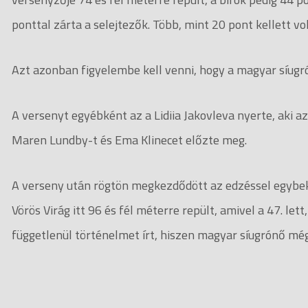
ponttal zárta a selejtezők. Több, mint 20 pont kellett v
Azt azonban figyelembe kell venni, hogy a magyar síugr
A versenyt egyébként az a Lidiia Jakovleva nyerte, aki a
Maren Lundby-t és Ema Klinecet előzte meg.
A verseny után rögtön megkezdődött az edzéssel egybekö
Vörös Virág itt 96 és fél méterre repült, amivel a 47. le
függetlenül történelmet írt, hiszen magyar síugrónő m