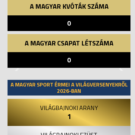
A MAGYAR KVÓTÁK SZÁMA
0
A MAGYAR CSAPAT LÉTSZÁMA
0
Previous
Next
A MAGYAR SPORT ÉRMEI A VILÁGVERSENYEKRŐL
2026-BAN
VILÁGBAJNOKI ARANY
1
VILÁGBAJNOKI EZÜST