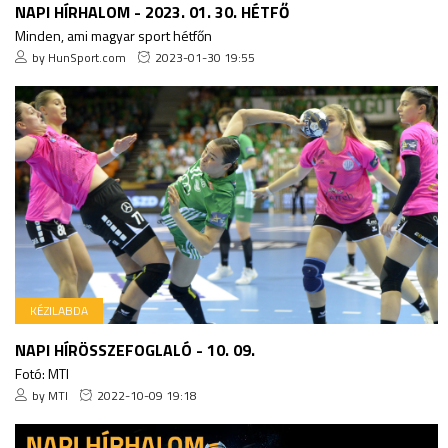
NAPI HÍRHALOM - 2023. 01. 30. HÉTFŐ
Minden, ami magyar sport hétfőn
by HunSport.com
2023-01-30 19:55
KÉZILABDA
NAPI HÍRÖSSZEFOGLALÓ - 10. 09.
Fotó: MTI
by MTI
2022-10-09 19:18