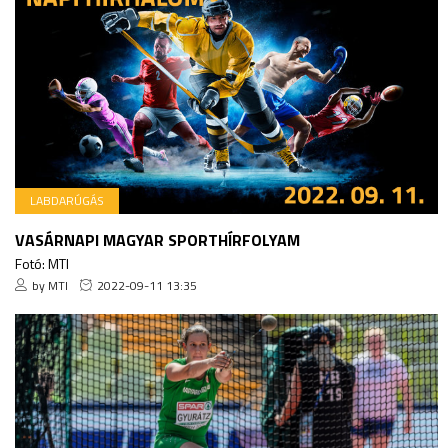
LABDARÚGÁS
VASÁRNAPI MAGYAR SPORTHÍRFOLYAM
Fotó: MTI
by MTI
2022-09-11 13:35