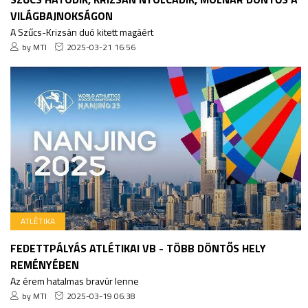
VILÁGBAJNOKSÁGON
A Szűcs-Krizsán duó kitett magáért
by MTI
2025-03-21 16:56
ATLÉTIKA
FEDETTPÁLYÁS ATLÉTIKAI VB - TÖBB DÖNTŐS HELY
REMÉNYÉBEN
Az érem hatalmas bravúr lenne
by MTI
2025-03-19 06:38