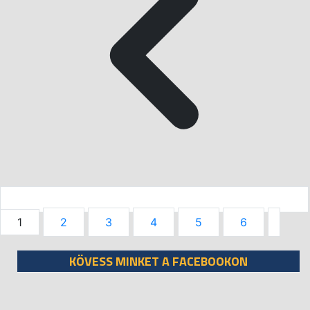
1
2
3
4
5
6
KÖVESS MINKET A FACEBOOKON