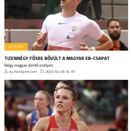
ATLÉTIKA
TIZENNÉGY FŐSRE BŐVÜLT A MAGYAR EB-CSAPAT
Négy magyar döntő esélyes
by HunSport.com
2025-02-26 14:19