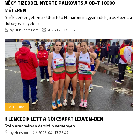
NÉGY TIZEDDEL NYERTE PALKOVITS A OB-T 10000
MÉTEREN
A nők versenyében az Utcai futó Eb három magyar indulója osztozott a
dobogós helyeken
by HunSport.Com
2025-04-27 11:29
ATLÉTIKA
KILENCEDIK LETT A NŐI CSAPAT LEUVEN-BEN
Szép eredmény a debütáló versenyen
by Hunsport
2025-04-13 23:47