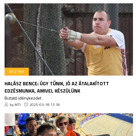
ATLÉTIKA
HALÁSZ BENCE: ÚGY TŰNIK, JÓ AZ ÁTALAKÍTOTT
EDZÉSMUNKA, AMIVEL KÉSZÜLÜNK
Biztató idénykezdet
by MTI
2025-03-18 13:18