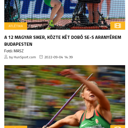
ATLÉTIKA
A 12 MAGYAR SIKER, KÖZTE KÉT DOBÓ SE-S ARANYÉREM
BUDAPESTEN
Fotó: MASZ
by HunSport.com
2022-09-04 14:39