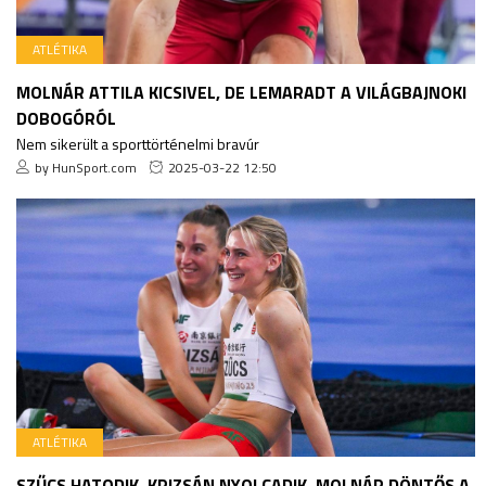
ATLÉTIKA
MOLNÁR ATTILA KICSIVEL, DE LEMARADT A VILÁGBAJNOKI
DOBOGÓRÓL
Nem sikerült a sporttörténelmi bravúr
by HunSport.com
2025-03-22 12:50
ATLÉTIKA
SZŰCS HATODIK, KRIZSÁN NYOLCADIK, MOLNÁR DÖNTŐS A