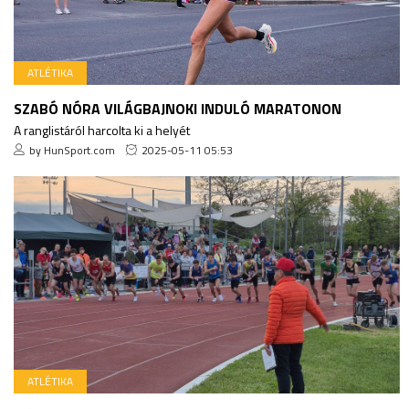
ATLÉTIKA
SZABÓ NÓRA VILÁGBAJNOKI INDULÓ MARATONON
A ranglistáról harcolta ki a helyét
by HunSport.com
2025-05-11 05:53
ATLÉTIKA