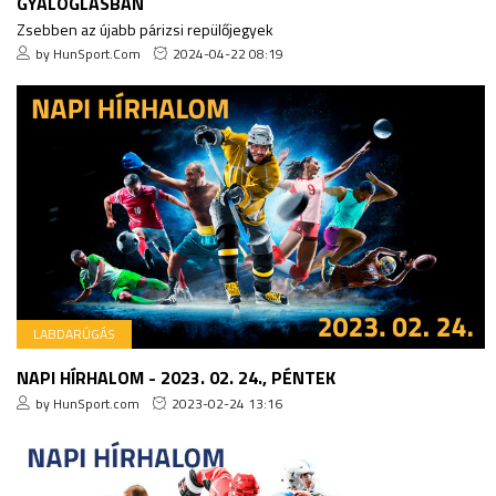
GYALOGLÁSBAN
Zsebben az újabb párizsi repülőjegyek
by HunSport.Com
2024-04-22 08:19
LABDARÚGÁS
NAPI HÍRHALOM - 2023. 02. 24., PÉNTEK
by HunSport.com
2023-02-24 13:16