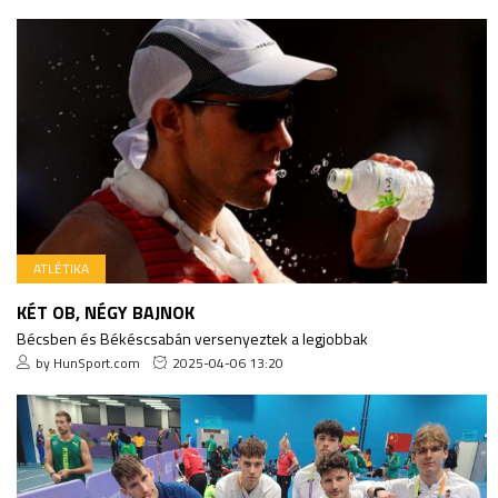
ATLÉTIKA
KÉT OB, NÉGY BAJNOK
Bécsben és Békéscsabán versenyeztek a legjobbak
by HunSport.com
2025-04-06 13:20