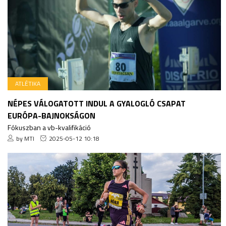
ATLÉTIKA
NÉPES VÁLOGATOTT INDUL A GYALOGLÓ CSAPAT
EURÓPA-BAJNOKSÁGON
Fókuszban a vb-kvalifikáció
by MTI
2025-05-12 10:18