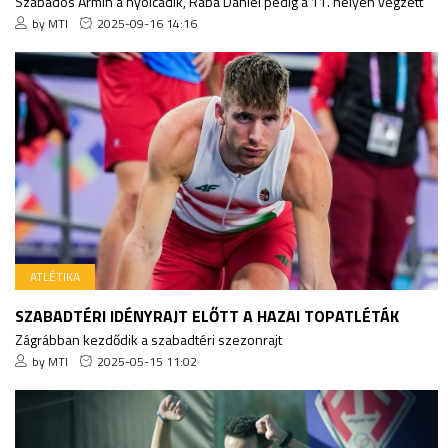
Szabados Ármin a nyolcadik, Rába Dániel pedig a 11. helyen végzett
by MTI
2025-09-16 14:16
ATLÉTIKA
SZABADTÉRI IDÉNYRAJT ELŐTT A HAZAI TOPATLÉTÁK
Zágrábban kezdődik a szabadtéri szezonrajt
by MTI
2025-05-15 11:02