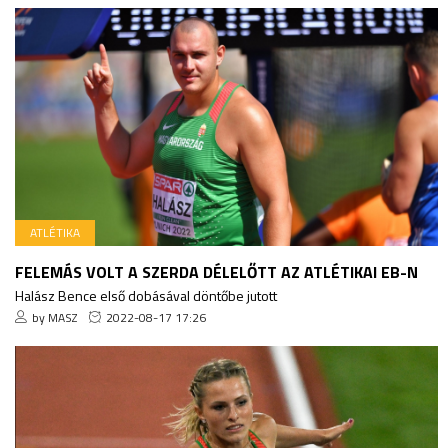
ATLÉTIKA
FELEMÁS VOLT A SZERDA DÉLELŐTT AZ ATLÉTIKAI EB-N
Halász Bence első dobásával döntőbe jutott
by MASZ
2022-08-17 17:26