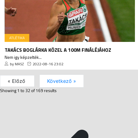
ATLÉTIKA
TAKÁCS BOGLÁRKA KÖZEL A 100M FINÁLÉJÁHOZ
Nem igy képzelték...
by MASZ
2022-08-16 23:02
« Előző
Következő »
Showing
1
to
32
of
169
results