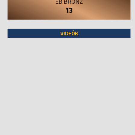
EB BRONZ
13
VIDEÓK