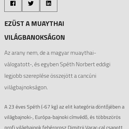
EZÜST A MUAYTHAI
VILÁGBANOKSÁGON
Az arany nem, de a magyar muaythai-
válogatott-, és egyben Spéth Norbert eddigi
legjobb szereplése összejött a cancúni
világbajnokságon.
A 23 éves Spéth (-67 kg) az elit kategória döntőjében a
világbajnoki-, Európa-bajnoki címvédő, és többszörös
profi világbajnok fehérorosz Dimitrij Varac-cal csapott