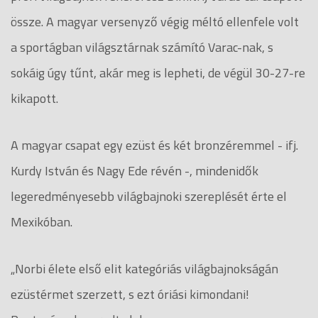
össze. A magyar versenyző végig méltó ellenfele volt
a sportágban világsztárnak számító Varac-nak, s
sokáig úgy tűnt, akár meg is lepheti, de végül 30-27-re
kikapott.
A magyar csapat egy ezüst és két bronzéremmel - ifj.
Kurdy István és Nagy Ede révén -, mindenidők
legeredményesebb világbajnoki szereplését érte el
Mexikóban.
„Norbi élete első elit kategóriás világbajnokságán
ezüstérmet szerzett, s ezt óriási kimondani!