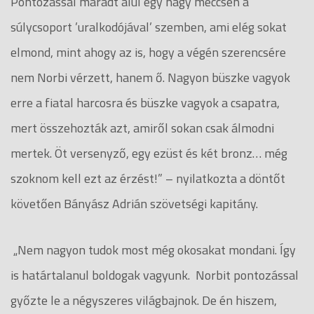
Pontozással maradt alul egy nagy meccsen a
súlycsoport ’uralkodójával’ szemben, ami elég sokat
elmond, mint ahogy az is, hogy a végén szerencsére
nem Norbi vérzett, hanem ő. Nagyon büszke vagyok
erre a fiatal harcosra és büszke vagyok a csapatra,
mert összehozták azt, amiről sokan csak álmodni
mertek. Öt versenyző, egy ezüst és két bronz… még
szoknom kell ezt az érzést!” – nyilatkozta a döntőt
követően Bányász Adrián szövetségi kapitány.
„Nem nagyon tudok most még okosakat mondani. Így
is határtalanul boldogak vagyunk. Norbit pontozással
győzte le a négyszeres világbajnok. De én hiszem,