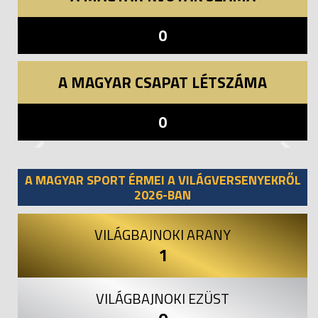
0
A MAGYAR CSAPAT LÉTSZÁMA
0
Previous
Next
A MAGYAR SPORT ÉRMEI A VILÁGVERSENYEKRŐL
2026-BAN
VILÁGBAJNOKI ARANY
1
VILÁGBAJNOKI EZÜST