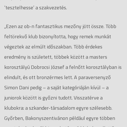
’tesztelhesse’ a szakvezetés.
„Ezen az ob-n fantasztikus mezőny jött össze. Több
feltörekvő klub bizonyította, hogy remek munkát
végeztek az elmúlt időszakban. Több érdekes
eredmény is született, többek között a masters
korosztályú Dobrocsi József a felnőtt korosztályban is
elindult, és ott bronzérmes lett. A paraversenyző
Simon Dani pedig – a saját kategóriáján kívül – a
juniorok között is győzni tudott. Visszatérve a
klubokra: a szkander-társadalom egyre szélesebb.
Győrben, Bakonyszentivánon például egyre többen