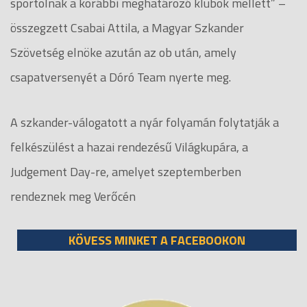
sportolnak a korábbi meghatározó klubok mellett” –
összegzett Csabai Attila, a Magyar Szkander
Szövetség elnöke azután az ob után, amely
csapatversenyét a Dóró Team nyerte meg.
A szkander-válogatott a nyár folyamán folytatják a
felkészülést a hazai rendezésű Világkupára, a
Judgement Day-re, amelyet szeptemberben
rendeznek meg Verőcén
KÖVESS MINKET A FACEBOOKON