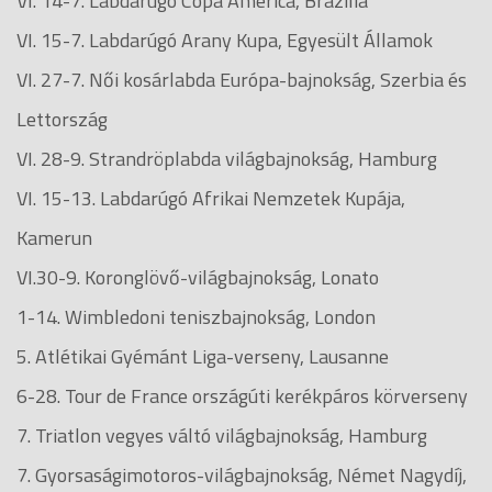
VI. 14-7. Labdarúgó Copa America, Brazília
VI. 15-7. Labdarúgó Arany Kupa, Egyesült Államok
VI. 27-7. Női kosárlabda Európa-bajnokság, Szerbia és
Lettország
VI. 28-9. Strandröplabda világbajnokság, Hamburg
VI. 15-13. Labdarúgó Afrikai Nemzetek Kupája,
Kamerun
VI.30-9. Koronglövő-világbajnokság, Lonato
1-14. Wimbledoni teniszbajnokság, London
5. Atlétikai Gyémánt Liga-verseny, Lausanne
6-28. Tour de France országúti kerékpáros körverseny
7. Triatlon vegyes váltó világbajnokság, Hamburg
7. Gyorsaságimotoros-világbajnokság, Német Nagydíj,