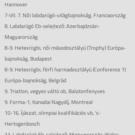
Hannover
7-VII. 7. Női labdarúgó-világbajnokság, Franciaország
8. Labdarúgó Eb-selejtező: Azerbajdzsán-
Magyarország
8-9. Hetesrögbi, női másodosztályú (Trophy) Európa-
bajnokság, Budapest
8-9. Hetesrögbi, férfi harmadosztályú (Conference 1)
Európa-bajnokság, Belgrád
9. Triatlon, vegyes váltó ob, Balatonfenyves
9. Forma-1, Kanadai Nagydíj, Montreal
10-16. Íjászat, olimpiai kvalifikációs vb, 's-
Hertogenbosch
11. Labdarúgó Eb-selejtező: Magyarország-Wales