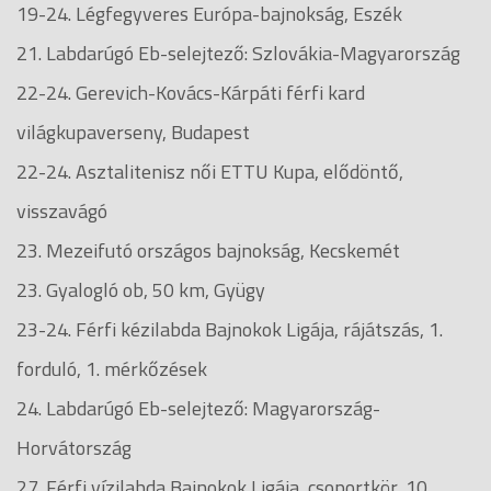
19-24. Légfegyveres Európa-bajnokság, Eszék
21. Labdarúgó Eb-selejtező: Szlovákia-Magyarország
22-24. Gerevich-Kovács-Kárpáti férfi kard
világkupaverseny, Budapest
22-24. Asztalitenisz női ETTU Kupa, elődöntő,
visszavágó
23. Mezeifutó országos bajnokság, Kecskemét
23. Gyalogló ob, 50 km, Gyügy
23-24. Férfi kézilabda Bajnokok Ligája, rájátszás, 1.
forduló, 1. mérkőzések
24. Labdarúgó Eb-selejtező: Magyarország-
Horvátország
27. Férfi vízilabda Bajnokok Ligája, csoportkör, 10.