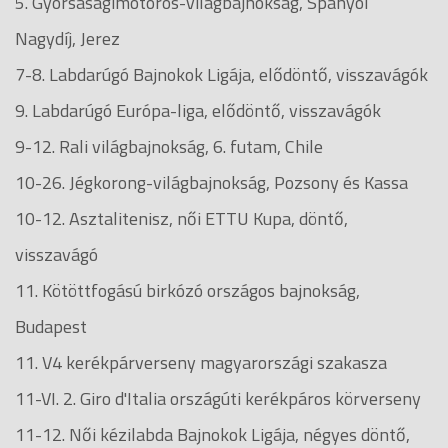
5. Gyorsaságimotoros-világbajnokság, Spanyol
Nagydíj, Jerez
7-8. Labdarúgó Bajnokok Ligája, elődöntő, visszavágók
9. Labdarúgó Európa-liga, elődöntő, visszavágók
9-12. Rali világbajnokság, 6. futam, Chile
10-26. Jégkorong-világbajnokság, Pozsony és Kassa
10-12. Asztalitenisz, női ETTU Kupa, döntő,
visszavágó
11. Kötöttfogású birkózó országos bajnokság,
Budapest
11. V4 kerékpárverseny magyarországi szakasza
11-VI. 2. Giro d'Italia országúti kerékpáros körverseny
11-12. Női kézilabda Bajnokok Ligája, négyes döntő,