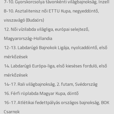
7-10. Gyorskorcsolya távonkénti világbajnokság, Inzell
8-10. Asztalitenisz női ETTU Kupa, negyeddöntő,
visszavágó (Budaörs)
12. Női vízilabda világliga, európai selejtező,
Magyarország-Hollandia
12-13. Labdarúgó Bajnokok Ligája, nyolcaddöntő, első
mérkőzések
14. Labdarúgó Európa-liga, első kieséses forduló, első
mérkőzések
14-17. Rali világbajnokság, 2. futam, Svédország
16. Férfi röplabda Magyar Kupa, döntő
16-17. Atlétikai fedettpályás országos bajnokság, BOK
Csarnok