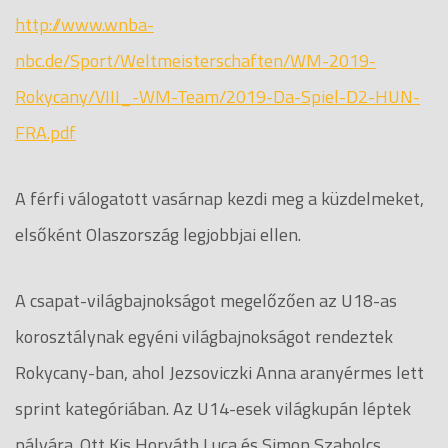
http://www.wnba-
nbc.de/Sport/Weltmeisterschaften/WM-2019-
Rokycany/VIII_-WM-Team/2019-Da-Spiel-D2-HUN-
FRA.pdf
A férfi válogatott vasárnap kezdi meg a küzdelmeket,
elsőként Olaszország legjobbjai ellen.
A csapat-világbajnokságot megelőzően az U18-as
korosztálynak egyéni világbajnokságot rendeztek
Rokycany-ban, ahol Jezsoviczki Anna aranyérmes lett
sprint kategóriában. Az U14-esek világkupán léptek
pályára. Ott Kis Horváth Luca és Simon Szabolcs