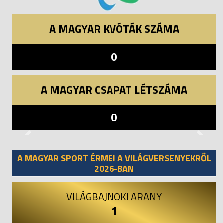
A MAGYAR KVÓTÁK SZÁMA
0
A MAGYAR CSAPAT LÉTSZÁMA
0
Previous
Next
A MAGYAR SPORT ÉRMEI A VILÁGVERSENYEKRŐL
2026-BAN
VILÁGBAJNOKI ARANY
1