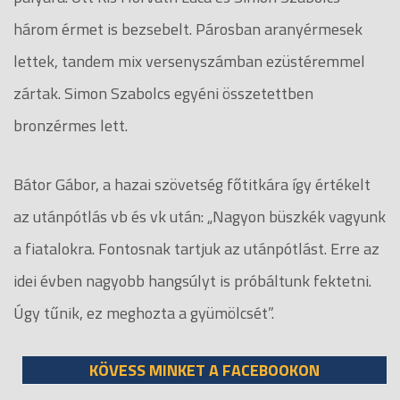
három érmet is bezsebelt. Párosban aranyérmesek
lettek, tandem mix versenyszámban ezüstéremmel
zártak. Simon Szabolcs egyéni összetettben
bronzérmes lett.
Bátor Gábor, a hazai szövetség főtitkára így értékelt
az utánpótlás vb és vk után: „Nagyon büszkék vagyunk
a fiatalokra. Fontosnak tartjuk az utánpótlást. Erre az
idei évben nagyobb hangsúlyt is próbáltunk fektetni.
Úgy tűnik, ez meghozta a gyümölcsét”.
KÖVESS MINKET A FACEBOOKON