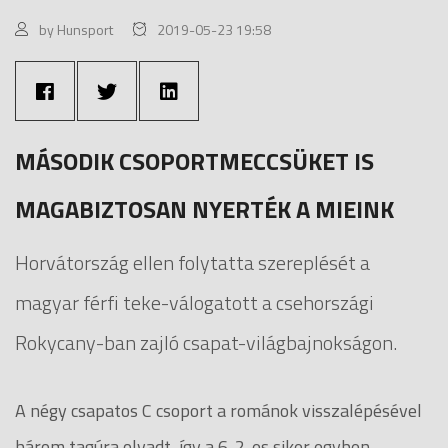
by Hunsport
2019-05-23 19:58
MÁSODIK CSOPORTMECCSÜKET IS
MAGABIZTOSAN NYERTÉK A MIEINK
Horvátország ellen folytatta szereplését a
magyar férfi teke-válogatott a csehországi
Rokycany-ban zajló csapat-világbajnokságon.
A négy csapatos C csoport a románok visszalépésével
három tagúra olvadt, így a 6-2-es siker egyben