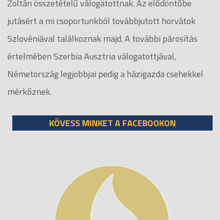
Zoltán összetételű válogatottnak. Az elődöntőbe
jutásért a mi csoportunkból továbbjutott horvátok
Szlovéniával találkoznak majd. A további párosítás
értelmében Szerbia Ausztria válogatottjával,
Németország legjobbjai pedig a házigazda csehekkel
mérkőznek.
KÖVESS MINKET A FACEBOOKON