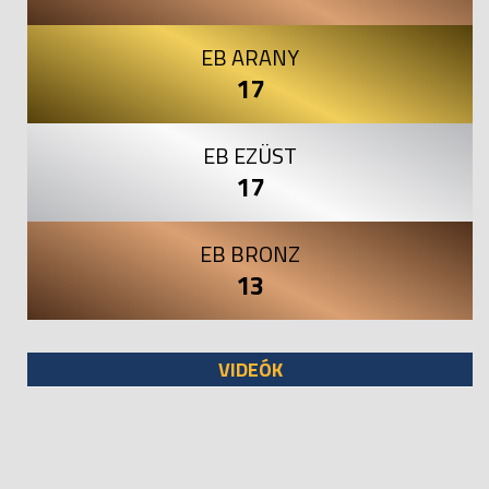
EB ARANY
17
EB EZÜST
17
EB BRONZ
13
VIDEÓK