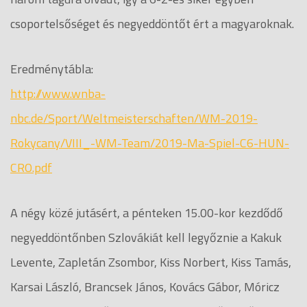
csoportelsőséget és negyeddöntőt ért a magyaroknak.
Eredménytábla:
http://www.wnba-
nbc.de/Sport/Weltmeisterschaften/WM-2019-
Rokycany/VIII_-WM-Team/2019-Ma-Spiel-C6-HUN-
CRO.pdf
A négy közé jutásért, a pénteken 15.00-kor kezdődő
negyeddöntőnben Szlovákiát kell legyőznie a Kakuk
Levente, Zapletán Zsombor, Kiss Norbert, Kiss Tamás,
Karsai László, Brancsek János, Kovács Gábor, Móricz