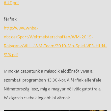
AUT.pdf
férfiak:
http://www.wnba-
nbc.de/Sport/Weltmeisterschaften/WM-2019-
Rokycany/VIII_-WM-Team/2019-Ma-Spiel-VF3-HUN-
SVK.pdf
Mindkét csapatunk a második elődöntőt vivja a
szombati programban 13.30-kor. A férfiak ellenfele
Németország lesz, míg a magyar női válogatottra a
házigazda csehek legjobbjai várnak.