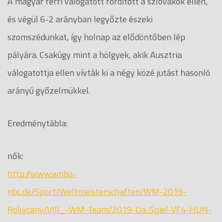
A magyar férfi válogatott fordított a szlovákok ellen,
és végül 6-2 arányban legyőzte észeki
szomszédunkat, így holnap az elődöntőben lép
pályára. Csakúgy mint a hölgyek, akik Ausztria
válogatottja ellen vívták ki a négy közé jutást hasonló
arányú győzelmükkel.
Eredménytábla:
nők:
http://www.wnba-
nbc.de/Sport/Weltmeisterschaften/WM-2019-
Rokycany/VIII_-WM-Team/2019-Da-Spiel-VF4-HUN-