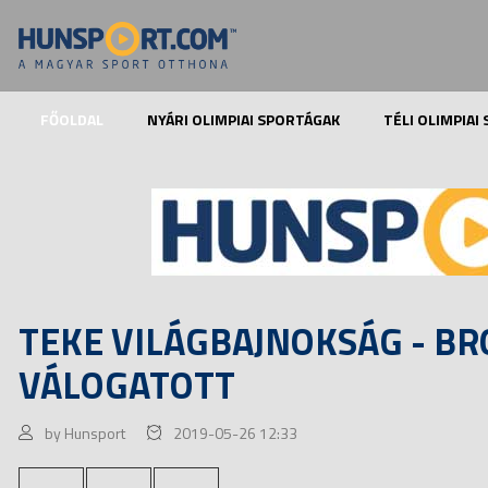
FŐOLDAL
NYÁRI OLIMPIAI SPORTÁGAK
TÉLI OLIMPIAI
TEKE VILÁGBAJNOKSÁG - BR
VÁLOGATOTT
by Hunsport
2019-05-26 12:33