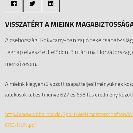
VISSZATÉRT A MIEINK MAGABIZTOSSÁG
A csehországi Rokycany-ban zajló teke csapat-vilá
tegnap elvesztett elődöntő után ma Horvátország el
mérkőzésen.
A mieink kiegyensúlyozott csapatteljesítményüknek kö
játékosok teljesítménye 627 és 658 fás eredmény közöt
http://www.wnba-nbc.de/Sport/Weltmeisterschaften
CRO-HUN.pdf