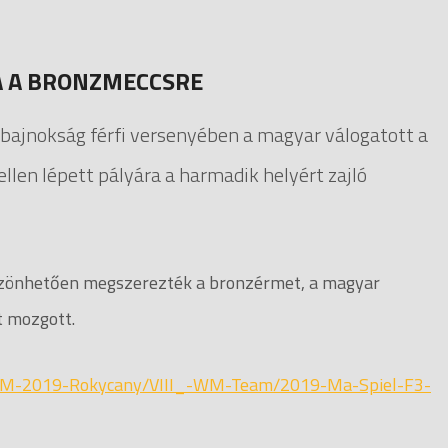
A A BRONZMECCSRE
gbajnokság férfi versenyében a magyar válogatott a
len lépett pályára a harmadik helyért zajló
szönhetően megszerezték a bronzérmet, a magyar
t mozgott.
/WM-2019-Rokycany/VIII_-WM-Team/2019-Ma-Spiel-F3-