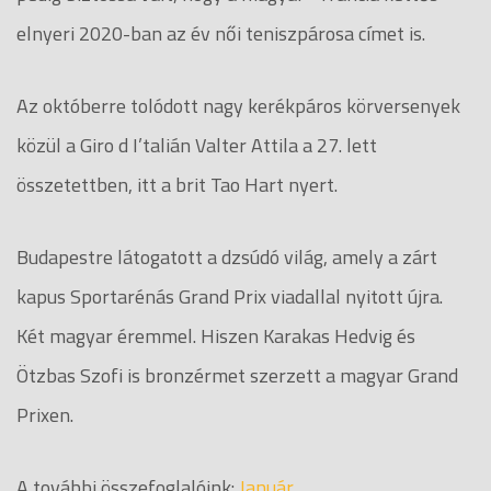
elnyeri 2020-ban az év női teniszpárosa címet is.
Az októberre tolódott nagy kerékpáros körversenyek
közül a Giro d I’talián Valter Attila a 27. lett
összetettben, itt a brit Tao Hart nyert.
Budapestre látogatott a dzsúdó világ, amely a zárt
kapus Sportarénás Grand Prix viadallal nyitott újra.
Két magyar éremmel. Hiszen Karakas Hedvig és
Ötzbas Szofi is bronzérmet szerzett a magyar Grand
Prixen.
A további összefoglalóink:
Január