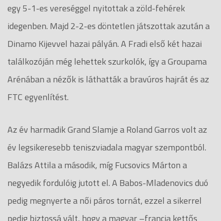
egy 5-1-es vereséggel nyitottak a zöld-fehérek
idegenben. Majd 2-2-es döntetlen játszottak azután a
Dinamo Kijevvel hazai pályán. A Fradi első két hazai
találkozóján még lehettek szurkolók, így a Groupama
Arénában a nézők is láthatták a bravúros hajrát és az
FTC egyenlítést.
Az év harmadik Grand Slamje a Roland Garros volt az
év legsikeresebb teniszviadala magyar szempontból.
Balázs Attila a második, míg Fucsovics Márton a
negyedik fordulóig jutott el. A Babos-Mladenovics duó
pedig megnyerte a női páros tornát, ezzel a sikerrel
pedig biztossá vált, hogy a magyar –francia kettős