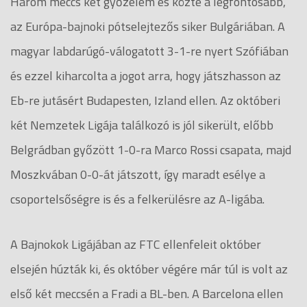
Három meccs két győzelem és közte a legfontosabb,
az Európa-bajnoki pótselejtezős siker Bulgáriában. A
magyar labdarúgó-válogatott 3-1-re nyert Szófiában
és ezzel kiharcolta a jogot arra, hogy játszhasson az
Eb-re jutásért Budapesten, Izland ellen. Az októberi
két Nemzetek Ligája találkozó is jól sikerült, előbb
Belgrádban győzött 1-0-ra Marco Rossi csapata, majd
Moszkvában 0-0-át játszott, így maradt esélye a
csoportelsőségre is és a felkerülésre az A-ligába.
A Bajnokok Ligájában az FTC ellenfeleit október
elsején húzták ki, és október végére már túl is volt az
első két meccsén a Fradi a BL-ben. A Barcelona ellen