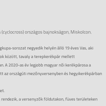
(cyclocross) országos bajnokságon, Miskolcon.
gkupa-sorozat negyedik helyén álló 19 éves Vas, aki
ok között, tavaly a terepkerékpár mellett
an. A 2020-as év legjobb magyar női kerékpárosa a
lett az országúti mezőnyversenyben és hegyikerékpárban
et.
 rendezik, a versenyzők földutakon, füves területeken