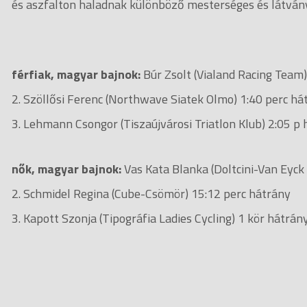
és aszfalton haladnak különböző mesterséges és látván
férfiak, magyar bajnok:
Búr Zsolt (Vialand Racing Team)
2. Szöllősi Ferenc (Northwave Siatek Olmo) 1:40 perc há
3. Lehmann Csongor (Tiszaújvárosi Triatlon Klub) 2:05 p h
nők, magyar bajnok:
Vas Kata Blanka (Doltcini-Van Eyck
2. Schmidel Regina (Cube-Csömör) 15:12 perc hátrány
3. Kapott Szonja (Tipográfia Ladies Cycling) 1 kör hátrán