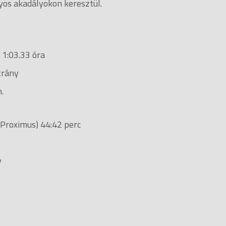
yos akadályokon keresztül.
 1:03.33 óra
trány
.
 Proximus) 44:42 perc
y