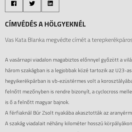
CÍMVÉDÉS A HÖLGYEKNÉL
Vas Kata Blanka megvédte címét a terepkerékpáros 
A vasárnapi viadalon magabiztos előnnyel győzött a vilá
három szakágban is a legjobbak közé tartozik az U23-as
hegyikerékpárban is vb-ezüstérmes volt a korosztályáb
felnőtt mezőnyben is rendre bizonyít, a cyclocross mel
is ő a felnőtt magyar bajnok.
A férfiaknál Búr Zsolt nyakába akasztották az aranyérm
A szakág viadalait néhány kilométer hosszú körpályákon