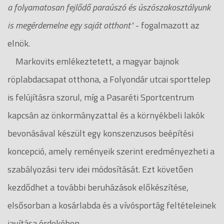
a folyamatosan fejlődő paraúszó és úszószakosztályunk
is megérdemelne egy saját otthont"
- fogalmazott az
elnök.
Markovits emlékeztetett, a magyar bajnok
röplabdacsapat otthona, a Folyondár utcai sporttelep
is felújításra szorul, míg a Pasaréti Sportcentrum
kapcsán az önkormányzattal és a környékbeli lakók
bevonásával készült egy konszenzusos beépítési
koncepció, amely reményeik szerint eredményezheti a
szabályozási terv idei módosítását. Ezt követően
kezdődhet a további beruházások előkészítése,
elsősorban a kosárlabda és a vívósportág feltételeinek
javítása érdekében.