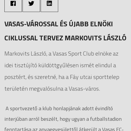
VASAS-VÁROSSAL ÉS ÚJABB ELNÖKI
CIKLUSSAL TERVEZ MARKOVITS LÁSZLÓ
Markovits László, a Vasas Sport Club elnöke az
idei tisztújító küldöttgyűlésen ismét elindul a
posztért, és szeretné, ha a Fáy utcai sporttelep
területén megvalósulna a Vasas-város.
A sportvezető a klub honlapjának adott évindító
interjúban arról beszélt, hogy ugyan a futballstadion
fenntartása az anyaegyesülettől átkerült a Vasas FC-