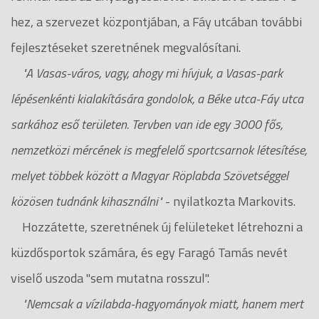
hez, a szervezet központjában, a Fáy utcában további
fejlesztéseket szeretnének megvalósítani.
"A Vasas-város, vagy, ahogy mi hívjuk, a Vasas-park
lépésenkénti kialakítására gondolok, a Béke utca-Fáy utca
sarkához eső területen. Tervben van ide egy 3000 fős,
nemzetközi mércének is megfelelő sportcsarnok létesítése,
melyet többek között a Magyar Röplabda Szövetséggel
közösen tudnánk kihasználni"
- nyilatkozta Markovits.
Hozzátette, szeretnének új felületeket létrehozni a
küzdősportok számára, és egy Faragó Tamás nevét
viselő uszoda "sem mutatna rosszul".
"Nemcsak a vízilabda-hagyományok miatt, hanem mert