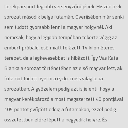
kerékpársport legjobb versenyzőnőjének. Hiszen a vk
sorozat második belga futamán, Overijsében már senki
sem tudott gyorsabb lenni a magyar hölgynél. Aki
nemcsak, hogy a legjobb tempóban tekerte végig az
embert próbáló, eső miatt felázott 14 kilométeres
terepet, de a legkevesebbet is hibázott. Így Vas Kata
Blanka a sorozat történetében az első magyar lett, aki
futamot tudott nyerni a cyclo-cross világkupa-
sorozatban. A győzelem pedig azt is jelenti, hogy a
magyar kerékpározó a most megszerzett 40 pontjával
105 pontot gyűjtött eddig a futamokon, ezzel pedig
összetettben előre lépett a negyedik helyre. És