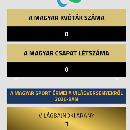
A MAGYAR KVÓTÁK SZÁMA
0
A MAGYAR CSAPAT LÉTSZÁMA
0
Previous
Next
A MAGYAR SPORT ÉRMEI A VILÁGVERSENYEKRŐL
2026-BAN
VILÁGBAJNOKI ARANY
1