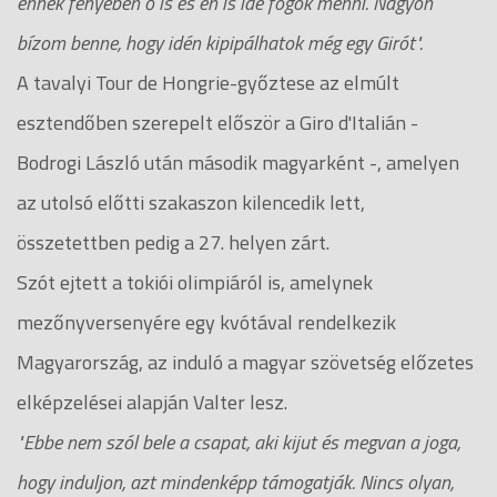
ennek fényében ő is és én is ide fogok menni. Nagyon
bízom benne, hogy idén kipipálhatok még egy Girót".
A tavalyi Tour de Hongrie-győztese az elmúlt
esztendőben szerepelt először a Giro d'Italián -
Bodrogi László után második magyarként -, amelyen
az utolsó előtti szakaszon kilencedik lett,
összetettben pedig a 27. helyen zárt.
Szót ejtett a tokiói olimpiáról is, amelynek
mezőnyversenyére egy kvótával rendelkezik
Magyarország, az induló a magyar szövetség előzetes
elképzelései alapján Valter lesz.
"Ebbe nem szól bele a csapat, aki kijut és megvan a joga,
hogy induljon, azt mindenképp támogatják. Nincs olyan,