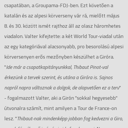
csapatában, a Groupama-FDJ-ben. Ezt követően a
katalán és az alpesi körverseny vár rá, mielőtt május
8. és 30. között ismét rajthoz áll az olasz háromhetes
viadalon. Valter kifejtette: a két World Tour-viadal után
az egy kategóriával alacsonyabb, pro besorolású alpesi
körversenyen erős mezőnyben készülhet a Giróra.
"
Ide már a csapatkapitányunkkal, Thibaut Pinot-val
érkezünk a tervek szerint, és utána a Giróra is. Sajnos
napról napra változnak a dolgok, de alapvetően ez a terv
"
- fogalmazott Valter, aki a Girón "sokkal hegyesebb"
útvonalra számít, mint amilyen a Tour de France-on
lesz. "
Thibaut-nak mindenképp jobban fog kedvezni a Giro,