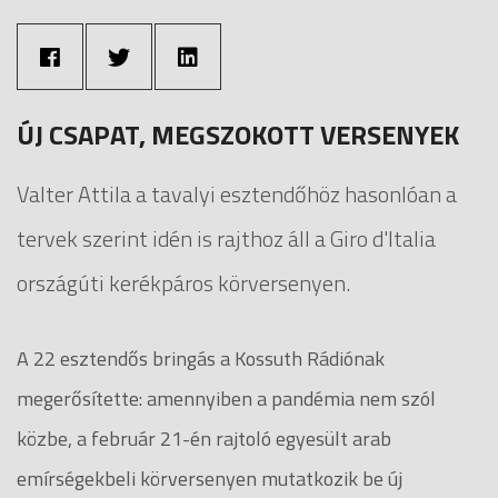
ÚJ CSAPAT, MEGSZOKOTT VERSENYEK
Valter Attila a tavalyi esztendőhöz hasonlóan a
tervek szerint idén is rajthoz áll a Giro d'Italia
országúti kerékpáros körversenyen.
A 22 esztendős bringás a Kossuth Rádiónak
megerősítette: amennyiben a pandémia nem szól
közbe, a február 21-én rajtoló egyesült arab
emírségekbeli körversenyen mutatkozik be új