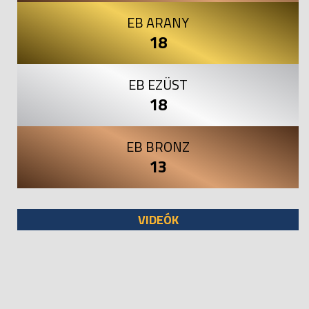
EB ARANY
18
EB EZÜST
18
EB BRONZ
13
VIDEÓK