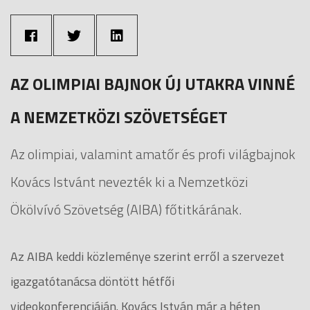
AZ OLIMPIAI BAJNOK ÚJ UTAKRA VINNÉ
A NEMZETKÖZI SZÖVETSÉGET
Az olimpiai, valamint amatőr és profi világbajnok
Kovács Istvánt nevezték ki a Nemzetközi
Ökölvívó Szövetség (AIBA) főtitkárának.
Az AIBA keddi közleménye szerint erről a szervezet
igazgatótanácsa döntött hétfői
videokonferenciáján. Kovács István már a héten