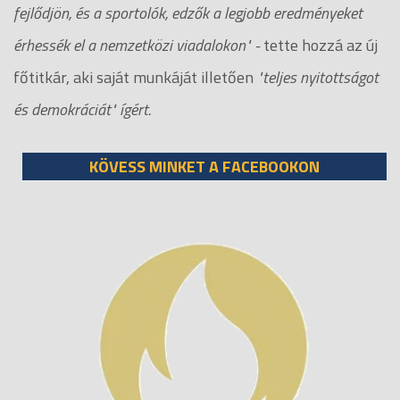
fejlődjön, és a sportolók, edzők a legjobb eredményeket
érhessék el a nemzetközi viadalokon" -
tette hozzá az új
főtitkár, aki saját munkáját illetően
"teljes nyitottságot
és demokráciát" ígért.
KÖVESS MINKET A FACEBOOKON