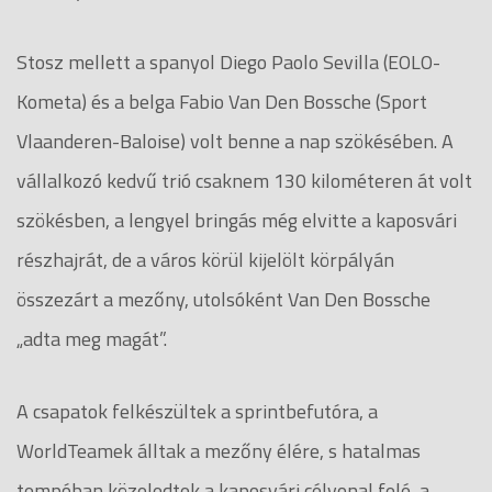
Stosz mellett a spanyol Diego Paolo Sevilla (EOLO-
Kometa) és a belga Fabio Van Den Bossche (Sport
Vlaanderen-Baloise) volt benne a nap szökésében. A
vállalkozó kedvű trió csaknem 130 kilométeren át volt
szökésben, a lengyel bringás még elvitte a kaposvári
részhajrát, de a város körül kijelölt körpályán
összezárt a mezőny, utolsóként Van Den Bossche
„adta meg magát”.
A csapatok felkészültek a sprintbefutóra, a
WorldTeamek álltak a mezőny élére, s hatalmas
tempóban közeledtek a kaposvári célvonal felé, a