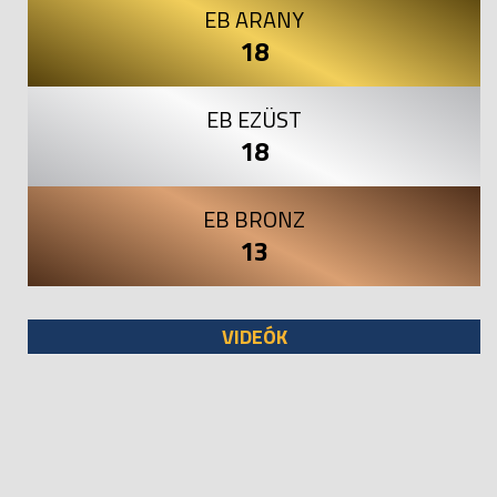
EB ARANY
18
EB EZÜST
18
EB BRONZ
13
VIDEÓK