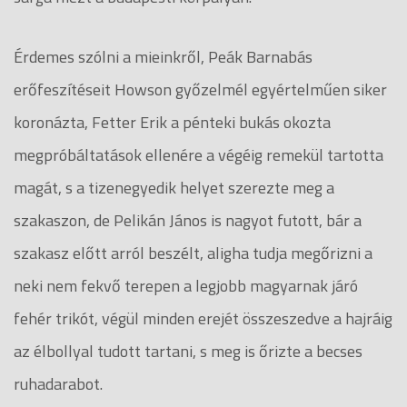
Érdemes szólni a mieinkről, Peák Barnabás
erőfeszítéseit Howson győzelmél egyértelműen siker
koronázta, Fetter Erik a pénteki bukás okozta
megpróbáltatások ellenére a végéig remekül tartotta
magát, s a tizenegyedik helyet szerezte meg a
szakaszon, de Pelikán János is nagyot futott, bár a
szakasz előtt arról beszélt, aligha tudja megőrizni a
neki nem fekvő terepen a legjobb magyarnak járó
fehér trikót, végül minden erejét összeszedve a hajráig
az élbollyal tudott tartani, s meg is őrizte a becses
ruhadarabot.