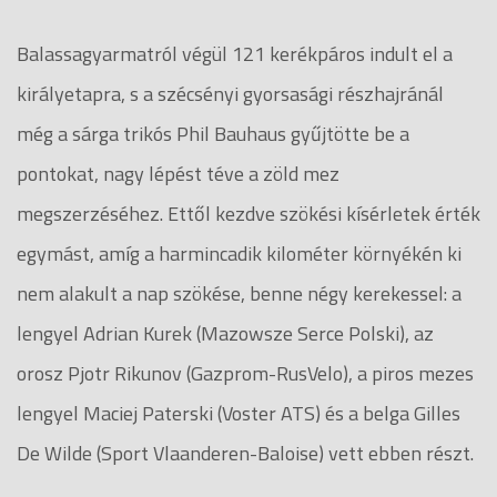
Balassagyarmatról végül 121 kerékpáros indult el a
királyetapra, s a szécsényi gyorsasági részhajránál
még a sárga trikós Phil Bauhaus gyűjtötte be a
pontokat, nagy lépést téve a zöld mez
megszerzéséhez. Ettől kezdve szökési kísérletek érték
egymást, amíg a harmincadik kilométer környékén ki
nem alakult a nap szökése, benne négy kerekessel: a
lengyel Adrian Kurek (Mazowsze Serce Polski), az
orosz Pjotr Rikunov (Gazprom-RusVelo), a piros mezes
lengyel Maciej Paterski (Voster ATS) és a belga Gilles
De Wilde (Sport Vlaanderen-Baloise) vett ebben részt.