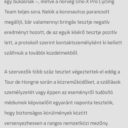
egy bukásnak –, illetve a norvég Uno-X Pro Cycling
Team teljes sora. Nekik a koronavírus parancsolt
megálljt, bár valamennyi bringás tesztje negatív
eredményt hozott, de az egyik kísérő tesztje pozitív
lett, a protokoll szerint kontaktszemélyként ki kellett
szállniuk a további küzdelmekből.
A szervezők több száz tesztet végeztettek el eddig a
Tour de Hongrie során a közreműködőket, a szállások
személyzetét vagy éppen az eseményről tudósító
médiumok képviselőit egyaránt naponta tesztelik,
hogy biztonságos körülmények között
versenyezhessen a rangos nemzetközi mezőny.