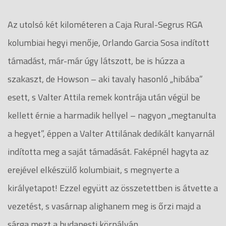
Az utolsó két kilométeren a Caja Rural-Segrus RGA
kolumbiai hegyi menője, Orlando Garcia Sosa indított
támadást, már-már úgy látszott, be is húzza a
szakaszt, de Howson – aki tavaly hasonló „hibába”
esett, s Valter Attila remek kontrája után végül be
kellett érnie a harmadik hellyel – nagyon „megtanulta
a hegyet”, éppen a Valter Attilának dedikált kanyarnál
indította meg a saját támadását. Faképnél hagyta az
erejével elkészülő kolumbiait, s megnyerte a
királyetapot! Ezzel együtt az összetettben is átvette a
vezetést, s vasárnap alighanem meg is őrzi majd a
sárga mezt a budapesti körpályán.