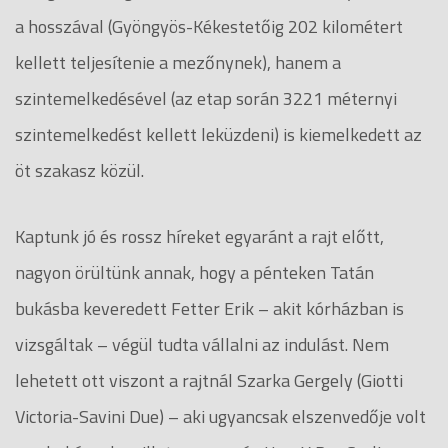
a hosszával (Gyöngyös-Kékestetőig 202 kilométert
kellett teljesítenie a mezőnynek), hanem a
szintemelkedésével (az etap során 3221 méternyi
szintemelkedést kellett leküzdeni) is kiemelkedett az
öt szakasz közül.
Kaptunk jó és rossz híreket egyaránt a rajt előtt,
nagyon örültünk annak, hogy a pénteken Tatán
bukásba keveredett Fetter Erik – akit kórházban is
vizsgáltak – végül tudta vállalni az indulást. Nem
lehetett ott viszont a rajtnál Szarka Gergely (Giotti
Victoria-Savini Due) – aki ugyancsak elszenvedője volt