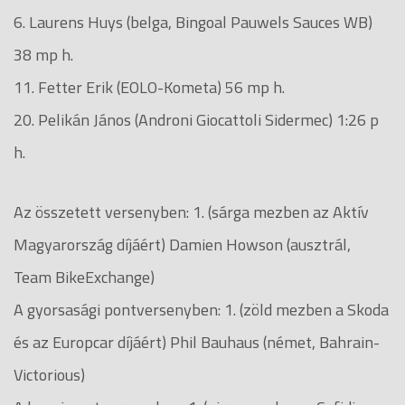
6. Laurens Huys (belga, Bingoal Pauwels Sauces WB)
38 mp h.
11. Fetter Erik (EOLO-Kometa) 56 mp h.
20. Pelikán János (Androni Giocattoli Sidermec) 1:26 p
h.
Az összetett versenyben: 1. (sárga mezben az Aktív
Magyarország díjáért) Damien Howson (ausztrál,
Team BikeExchange)
A gyorsasági pontversenyben: 1. (zöld mezben a Skoda
és az Europcar díjáért) Phil Bauhaus (német, Bahrain-
Victorious)