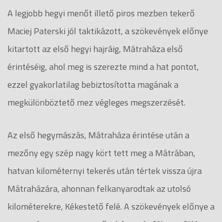
A legjobb hegyi menőt illető piros mezben tekerő
Maciej Paterski jól taktikázott, a szökevények előnye
kitartott az első hegyi hajráig, Mátraháza első
érintéséig, ahol meg is szerezte mind a hat pontot,
ezzel gyakorlatilag bebiztosította magának a
megkülönböztető mez végleges megszerzését.
Az első hegymászás, Mátraháza érintése után a
mezőny egy szép nagy kört tett meg a Mátrában,
hatvan kilométernyi tekerés után tértek vissza újra
Mátraházára, ahonnan felkanyarodtak az utolsó
kilométerekre, Kékestető felé. A szökevények előnye a