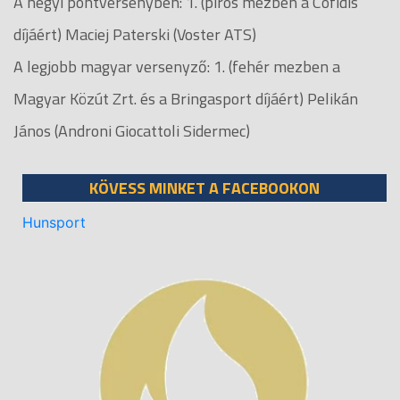
A hegyi pontversenyben: 1. (piros mezben a Cofidis
díjáért) Maciej Paterski (Voster ATS)
A legjobb magyar versenyző: 1. (fehér mezben a
Magyar Közút Zrt. és a Bringasport díjáért) Pelikán
János (Androni Giocattoli Sidermec)
KÖVESS MINKET A FACEBOOKON
Hunsport