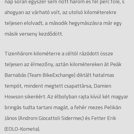
nap során egyszer sem nőtt három és fél perc fölé, s
ahogyan az várható volt, az utolsó kilométerekre
teljesen elolvadt, a második hegymászásra már egy
másik verseny kezdődött.
Tizenhárom kilométerre a céltól rázódott össze
teljesen az élmezőny, aztán kilométereken át Peák
Barnabás (Team BikeExchange) diktált hatalmas
tempót, mindent megtett csapattársa, Damien
Howson sikeréért. Az élbolyban rajta kívül két magyar
bringás tudta tartani magát, a fehér mezes Pelikán
János (Androni Giocattoli Sidermec) és Fetter Erik
(EOLO-Kometa).