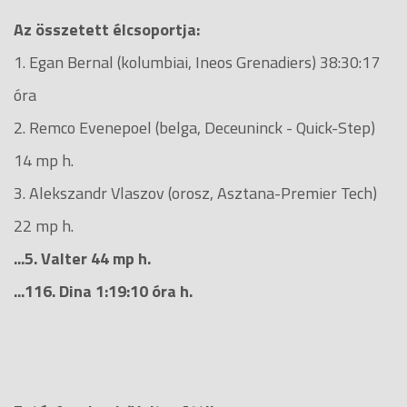
Az összetett élcsoportja:
1. Egan Bernal (kolumbiai, Ineos Grenadiers) 38:30:17
óra
2. Remco Evenepoel (belga, Deceuninck - Quick-Step)
14 mp h.
3. Alekszandr Vlaszov (orosz, Asztana-Premier Tech)
22 mp h.
...5. Valter 44 mp h.
...116. Dina 1:19:10 óra h.