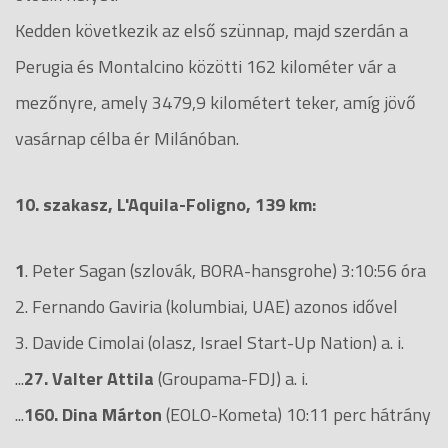
Kedden következik az első szünnap, majd szerdán a
Perugia és Montalcino közötti 162 kilométer vár a
mezőnyre, amely 3479,9 kilométert teker, amíg jövő
vasárnap célba ér Milánóban.
10. szakasz, L'Aquila-Foligno, 139 km:
1
. Peter Sagan (szlovák, BORA-hansgrohe) 3:10:56 óra
2. Fernando Gaviria (kolumbiai, UAE) azonos idővel
3. Davide Cimolai (olasz, Israel Start-Up Nation) a. i.
...
27. Valter Attila
(Groupama-FDJ) a. i.
...
160. Dina Márton
(EOLO-Kometa) 10:11 perc hátrány