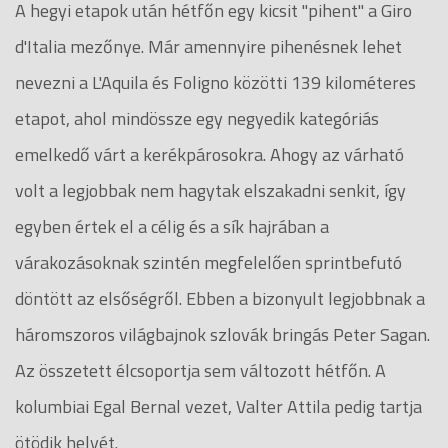
A hegyi etapok után hétfőn egy kicsit "pihent" a Giro
d'Italia mezőnye. Már amennyire pihenésnek lehet
nevezni a L'Aquila és Foligno közötti 139 kilométeres
etapot, ahol mindössze egy negyedik kategóriás
emelkedő várt a kerékpárosokra. Ahogy az várható
volt a legjobbak nem hagytak elszakadni senkit, így
egyben értek el a célig és a sík hajrában a
várakozásoknak szintén megfelelően sprintbefutó
döntött az elsőségről. Ebben a bizonyult legjobbnak a
háromszoros világbajnok szlovák bringás Peter Sagan.
Az összetett élcsoportja sem változott hétfőn. A
kolumbiai Egal Bernal vezet, Valter Attila pedig tartja
ötödik helyét.