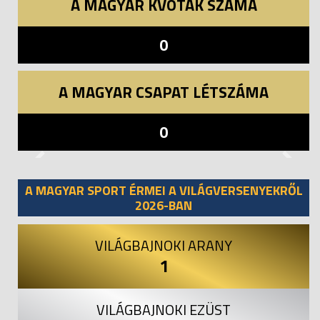
A MAGYAR KVÓTÁK SZÁMA
0
A MAGYAR CSAPAT LÉTSZÁMA
0
Previous
Next
A MAGYAR SPORT ÉRMEI A VILÁGVERSENYEKRŐL
2026-BAN
VILÁGBAJNOKI ARANY
1
VILÁGBAJNOKI EZÜST