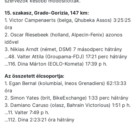
szervezők később módosították.
15. szakasz, Grado-Gorizia, 147 km:
1. Victor Campenaerts (belga, Qhubeka Assos) 3:25:25
óra
2. Oscar Riesebeek (holland, Alpecin-Fenix) azonos
idővel
3. Nikias Arndt (német, DSM) 7 másodperc hátrány
...48. Valter Attila (Groupama-FDJ) 17:21 perc hátrány
...116. Dina Márton (EOLO-Kometa) 17:39 p h.
Az összetett élcsoportja:
1. Egan Bernal (kolumbiai, Ineos Grenadiers) 62:13:33
óra
2. Simon Yates (brit, BikeExchange) 1:33 perc hátrány
3. Damiano Caruso (olasz, Bahrain Victorious) 1:51 p h.
...11. Valter 7:49 p h.
...112. Dina 2:23:21 óra hátrány