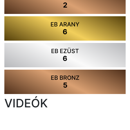
2
EB ARANY
6
EB EZÜST
6
EB BRONZ
5
VIDEÓK