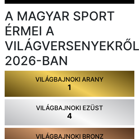
A MAGYAR SPORT
Previous
Next
ÉRMEI A
VILÁGVERSENYEKRŐ
2026-BAN
VILÁGBAJNOKI ARANY
1
VILÁGBAJNOKI EZÜST
4
VILÁGBAJNOKI BRONZ