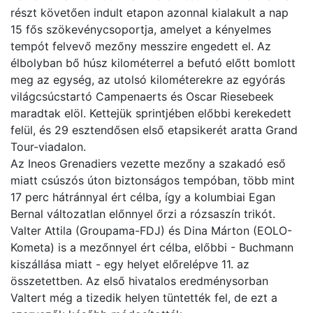
részt követően indult etapon azonnal kialakult a nap
15 fős szökevénycsoportja, amelyet a kényelmes
tempót felvevő mezőny messzire engedett el. Az
élbolyban bő húsz kilométerrel a befutó előtt bomlott
meg az egység, az utolsó kilométerekre az egyórás
világcsúcstartó Campenaerts és Oscar Riesebeek
maradtak elöl. Kettejük sprintjében előbbi kerekedett
felül, és 29 esztendősen első etapsikerét aratta Grand
Tour-viadalon.
Az Ineos Grenadiers vezette mezőny a szakadó eső
miatt csúszós úton biztonságos tempóban, több mint
17 perc hátránnyal ért célba, így a kolumbiai Egan
Bernal változatlan előnnyel őrzi a rózsaszín trikót.
Valter Attila (Groupama-FDJ) és Dina Márton (EOLO-
Kometa) is a mezőnnyel ért célba, előbbi - Buchmann
kiszállása miatt - egy helyet előrelépve 11. az
összetettben. Az első hivatalos eredménysorban
Valtert még a tizedik helyen tüntették fel, de ezt a