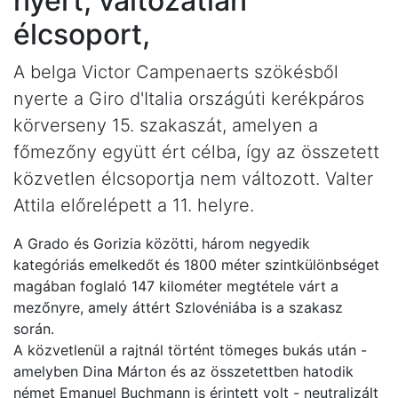
nyert, változatlan
élcsoport,
A belga Victor Campenaerts szökésből
nyerte a Giro d'Italia országúti kerékpáros
körverseny 15. szakaszát, amelyen a
főmezőny együtt ért célba, így az összetett
közvetlen élcsoportja nem változott. Valter
Attila előrelépett a 11. helyre.
A Grado és Gorizia közötti, három negyedik
kategóriás emelkedőt és 1800 méter szintkülönbséget
magában foglaló 147 kilométer megtétele várt a
mezőnyre, amely áttért Szlovéniába is a szakasz
során.
A közvetlenül a rajtnál történt tömeges bukás után -
amelyben Dina Márton és az összetettben hatodik
német Emanuel Buchmann is érintett volt - neutralizált