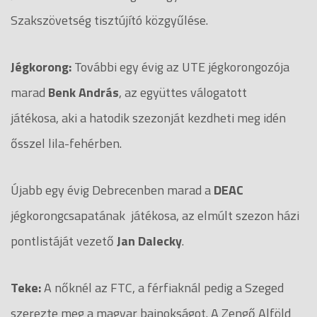
Szakszövetség tisztújító közgyűlése.
Jégkorong:
További egy évig az UTE jégkorongozója
marad
Benk András
, az együttes válogatott
játékosa, aki a hatodik szezonját kezdheti meg idén
ősszel lila-fehérben.
Újabb egy évig Debrecenben marad a
DEAC
jégkorongcsapatának játékosa, az elmúlt szezon házi
pontlistáját vezető
Jan Dalecky
.
Teke:
A nőknél az FTC, a férfiaknál pedig a Szeged
szerezte meg a magyar bajnokságot. A Zengő Alföld