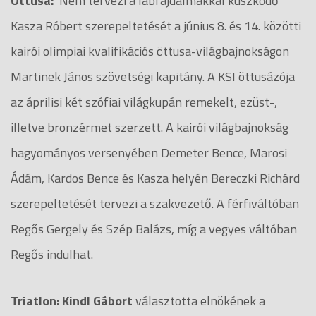
Öttusa:
Nem tervezi a lábfájdalmakkal küszködő
Kasza Róbert szerepeltetését a június 8. és 14. közötti
kairói olimpiai kvalifikációs öttusa-világbajnokságon
Martinek János szövetségi kapitány. A KSI öttusázója
az áprilisi két szófiai világkupán remekelt, ezüst-,
illetve bronzérmet szerzett. A kairói világbajnokság
hagyományos versenyében Demeter Bence, Marosi
Ádám, Kardos Bence és Kasza helyén Bereczki Richárd
szerepeltetését tervezi a szakvezető. A férfiváltóban
Regős Gergely és Szép Balázs, míg a vegyes váltóban
Regős indulhat.
Triatlon:
Kindl Gábort
választotta elnökének a