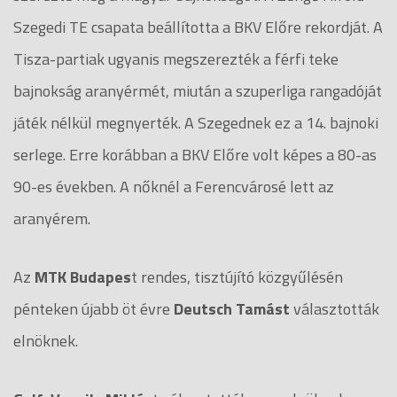
Szegedi TE csapata beállította a BKV Előre rekordját. A
Tisza-partiak ugyanis megszerezték a férfi teke
bajnokság aranyérmét, miután a szuperliga rangadóját
játék nélkül megnyerték. A Szegednek ez a 14. bajnoki
serlege. Erre korábban a BKV Előre volt képes a 80-as
90-es években. A nőknél a Ferencvárosé lett az
aranyérem.
Az
MTK Budapes
t rendes, tisztújító közgyűlésén
pénteken újabb öt évre
Deutsch Tamást
választották
elnöknek.