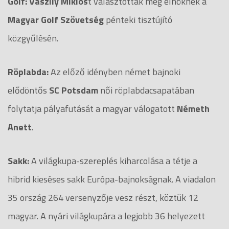
Golf:
Vaszily Miklós
t választották meg elnöknek a
Magyar Golf Szövetség
pénteki tisztújító
közgyűlésén.
Röplabda:
Az előző idényben német bajnoki
elődöntős
SC Potsdam
női röplabdacsapatában
folytatja pályafutását a magyar válogatott
Németh
Anett
.
Sakk:
A világkupa-szereplés kiharcolása a tétje a
hibrid kieséses sakk Európa-bajnokságnak. A viadalon
35 ország 264 versenyzője vesz részt, köztük 12
magyar. A nyári világkupára a legjobb 36 helyezett