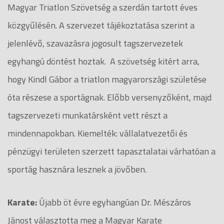
Magyar Triatlon Szövetség a szerdán tartott éves
közgyűlésén. A szervezet tájékoztatása szerint a
jelenlévő, szavazásra jogosult tagszervezetek
egyhangú döntést hoztak. A szövetség kitért arra,
hogy Kindl Gábor a triatlon magyarországi születése
óta részese a sportágnak. Előbb versenyzőként, majd
tagszervezeti munkatársként vett részt a
mindennapokban. Kiemelték: vállalatvezetői és
pénzügyi területen szerzett tapasztalatai várhatóan a
sportág hasznára lesznek a jövőben.
Karate:
Újabb öt évre egyhangúan Dr. Mészáros
Jánost választotta meg a Magyar Karate