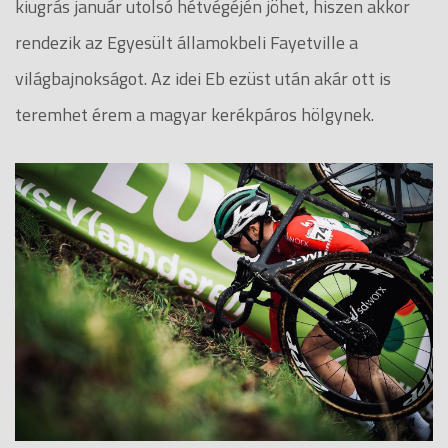
kiugrás január utolsó hétvégéjén jöhet, hiszen akkor
rendezik az Egyesült államokbeli Fayetville a
világbajnokságot. Az idei Eb ezüst után akár ott is
teremhet érem a magyar kerékpáros hölgynek.