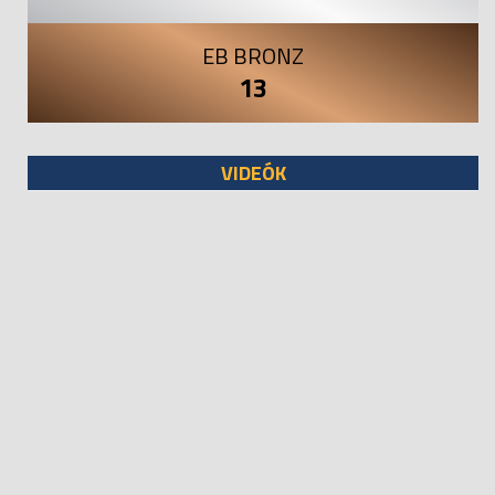
EB BRONZ
13
VIDEÓK