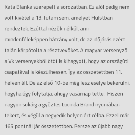
Kata Blanka szerepelt a sorozatban. Ez alól pedig nem
volt kivétel a 13. futam sem, amelyet Hulstban
rendeztek. Ezúttal nézők nélkül, ami
mindenféleképpen hátrány volt, de az időjárás ezért
talán kárpótolta a résztvevőket. A magyar versenyző
a Vk versenyekből ötöt is kihagyott, hogy az országúti
csapatával is készülhessen. Így az összetettben 11.
helyen áll. De az első 10-be még lesz esélye bekerülni,
hogyha úgy folytatja, ahogy vasárnap tette. Hiszen
nagyon sokáig a győztes Lucinda Brand nyomában
tekert, és végül a negyedik helyen ért célba. Ezzel már
165 pontnál jár összetettben. Persze az újabb nagy