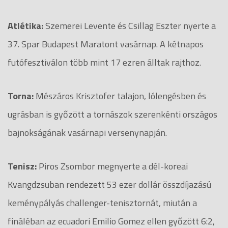
Atlétika:
Szemerei Levente és Csillag Eszter nyerte a
37. Spar Budapest Maratont vasárnap. A kétnapos
futófesztiválon több mint 17 ezren álltak rajthoz.
Torna:
Mészáros Krisztofer talajon, lólengésben és
ugrásban is győzött a tornászok szerenkénti országos
bajnokságának vasárnapi versenynapján.
Tenisz:
Piros Zsombor megnyerte a dél-koreai
Kvangdzsuban rendezett 53 ezer dollár összdíjazású
keménypályás challenger-tenisztornát, miután a
fináléban az ecuadori Emilio Gomez ellen győzött 6:2,