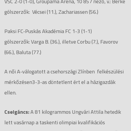
VSC 2-0 (1-0), Groupama Aréna, 10 857 néző, v.: Berke
gólszerzők: Vécsei (11.), Zachariassen (56.)
Paksi FC-Puskás Akadémia FC 1-3 (1-1)
gólszerzők: Varga B. (36.), illetve Corbu (7.), Favorov
(66.), Baluta (77.)
A női A-válogatott a csehországi Zlínben felkészülési
mérkőzésen3-3-as döntetlent ért el a házigazdák
ellen.
Cselgáncs:
A 81 kilogrammos Ungvári Attila hetedik
lett vasárnap a taskenti olimpiai kvalifikációs