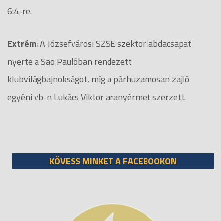
6:4-re.
Extrém:
A Józsefvárosi SZSE szektorlabdacsapat
nyerte a Sao Paulóban rendezett
klubvilágbajnokságot, míg a párhuzamosan zajló
egyéni vb-n Lukács Viktor aranyérmet szerzett.
KÖVESS MINKET A FACEBOOKON