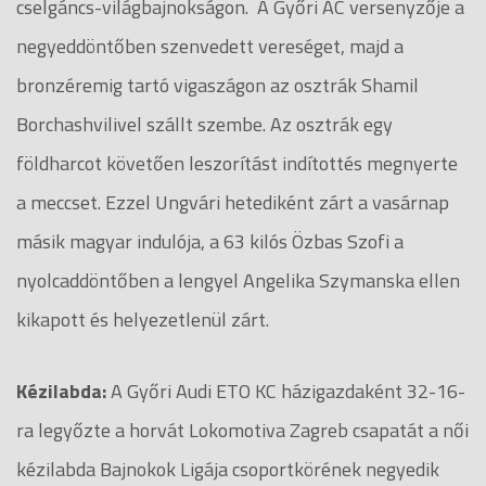
cselgáncs-világbajnokságon. A Győri AC versenyzője a
negyeddöntőben szenvedett vereséget, majd a
bronzéremig tartó vigaszágon az osztrák Shamil
Borchashvilivel szállt szembe. Az osztrák egy
földharcot követően leszorítást indítottés megnyerte
a meccset. Ezzel Ungvári hetediként zárt a vasárnap
másik magyar indulója, a 63 kilós Özbas Szofi a
nyolcaddöntőben a lengyel Angelika Szymanska ellen
kikapott és helyezetlenül zárt.
Kézilabda:
A Győri Audi ETO KC házigazdaként 32-16-
ra legyőzte a horvát Lokomotiva Zagreb csapatát a női
kézilabda Bajnokok Ligája csoportkörének negyedik