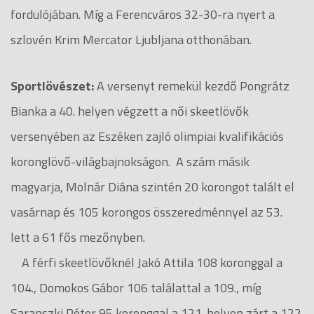
fordulójában. Míg a
Ferencváros 32-30-ra nyert a
szlovén Krim Mercator Ljubljana otthonában.
Sportlövészet:
A versenyt remekül kezdő Pongrátz
Bianka a 40. helyen végzett a női skeetlövők
versenyében az Eszéken zajló olimpiai kvalifikációs
koronglövő-világbajnokságon. A szám másik
magyarja, Molnár Diána szintén 20 korongot talált el
vasárnap és 105 korongos összeredménnyel az 53.
lett a 61 fős mezőnyben.
A férfi skeetlövőknél Jakó Attila 108 koronggal a
104., Domokos Gábor 106 találattal a 109., míg
Saranszki Péter 95 koronggal a 121. helyen zárt a 122