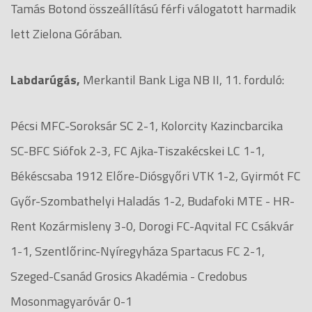
Tamás Botond összeállítású férfi válogatott harmadik
lett Zielona Górában.
Labdarúgás,
Merkantil Bank Liga NB II, 11. forduló:
Pécsi MFC-Soroksár SC 2-1, Kolorcity Kazincbarcika
SC-BFC Siófok 2-3, FC Ajka-Tiszakécskei LC 1-1,
Békéscsaba 1912 Előre-Diósgyőri VTK 1-2, Gyirmót FC
Győr-Szombathelyi Haladás 1-2, Budafoki MTE - HR-
Rent Kozármisleny 3-0, Dorogi FC-Aqvital FC Csákvár
1-1, Szentlőrinc-Nyíregyháza Spartacus FC 2-1,
Szeged-Csanád Grosics Akadémia - Credobus
Mosonmagyaróvár 0-1