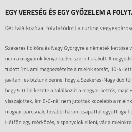
EGY VERESÉG ÉS EGY GYŐZELEM A FOLY
Két találkozóval folytatódott a curling vegyespáro
Szekeres Ildikóra és Nagy Györgyre a németek kettőse vár
nem a magyarok kénye-kedve szerint alakult. A negyedik 
tudott írni, ami megpecsételte a mieink sorsát, 10-4-lett
javítani, és bíztunk benne, hogy a Szekeres-Nagy duó túl
hogy 5-0-lal kezdte a találkozót a magyar kettős, majd 
visszajöttek, ám 8-6-nál nem jutottak közelebb a miein
magyar párosnak, további három csapattal együtt, így ho
Hétfőn egy mérkőzés, a spanyolok elleni, vár a mieinkre