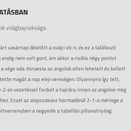
TATÁSBAN
sok világbajnoksága.
t vasárnap délelőtt a svájci vb-n, és ez a találkozó
endig nem volt gont, ám akkor a rivális négy pontot
 a vége oda. Koraeste az angolok ellen lehetett és kellett
tette magát a nap eleji vereségen. Olyannyira így tett,
8-2-es vezetéssel fordult a hajrára. Innen az angolok még
khez. Ezzel az alapszakasz harmadánál 2-1-a mérlege a
ltversenyben a negyedik a tabellán pillanatnyilag.
.