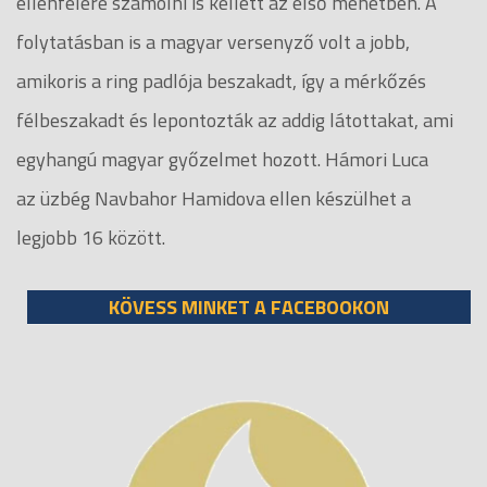
ellenfelére számolni is kellett az első menetben. A
folytatásban is a magyar versenyző volt a jobb,
amikoris a ring padlója beszakadt, így a mérkőzés
félbeszakadt és lepontozták az addig látottakat, ami
egyhangú magyar győzelmet hozott. Hámori Luca
az üzbég Navbahor Hamidova ellen készülhet a
legjobb 16 között.
KÖVESS MINKET A FACEBOOKON