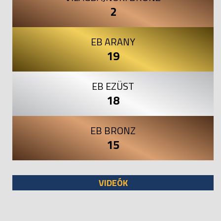
2
EB ARANY
19
EB EZÜST
18
EB BRONZ
15
VIDEÓK