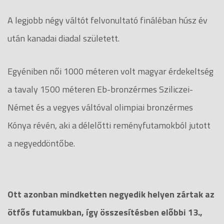
A legjobb négy váltót felvonultató fináléban húsz év
után kanadai diadal született.
Egyéniben női 1000 méteren volt magyar érdekeltség
a tavaly 1500 méteren Eb-bronzérmes Sziliczei-
Német és a vegyes váltóval olimpiai bronzérmes
Kónya révén, aki a délelőtti reményfutamokból jutott
a negyeddöntőbe.
Ott azonban mindketten negyedik helyen zártak az
ötfős futamukban, így összesítésben előbbi 13.,