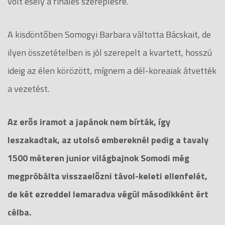
volt esély a finálés szereplésre.
A kisdöntőben Somogyi Barbara váltotta Bácskait, de
ilyen összetételben is jól szerepelt a kvartett, hosszú
ideig az élen körözött, mígnem a dél-koreaiak átvették
a vezetést.
Az erős iramot a japánok nem bírták, így
leszakadtak, az utolsó embereknél pedig a tavaly
1500 méteren junior világbajnok Somodi még
megpróbálta visszaelőzni távol-keleti ellenfelét,
de két ezreddel lemaradva végül másodikként ért
célba.