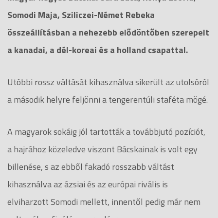
Somodi Maja, Sziliczei-Német Rebeka
összeállításban a nehezebb elődöntőben szerepelt
a kanadai, a dél-koreai és a holland csapattal.
Utóbbi rossz váltását kihasználva sikerült az utolsóról
a második helyre feljönni a tengerentúli staféta mögé.
A magyarok sokáig jól tartották a továbbjutó pozíciót,
a hajrához közeledve viszont Bácskainak is volt egy
billenése, s az ebből fakadó rosszabb váltást
kihasználva az ázsiai és az európai rivális is
elviharzott Somodi mellett, innentől pedig már nem