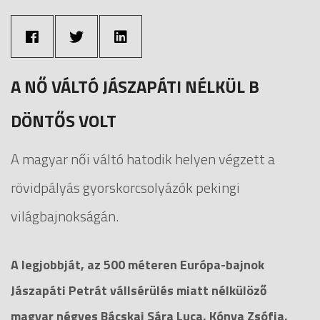
A NŐ VÁLTÓ JÁSZAPÁTI NÉLKÜL B
DÖNTŐS VOLT
A magyar női váltó hatodik helyen végzett a
rövidpályás gyorskorcsolyázók pekingi
világbajnokságán.
A legjobbját, az 500 méteren Európa-bajnok
Jászapáti Petrát vállsérülés miatt nélkülöző
magyar négyes Bácskai Sára Luca, Kónya Zsófia,