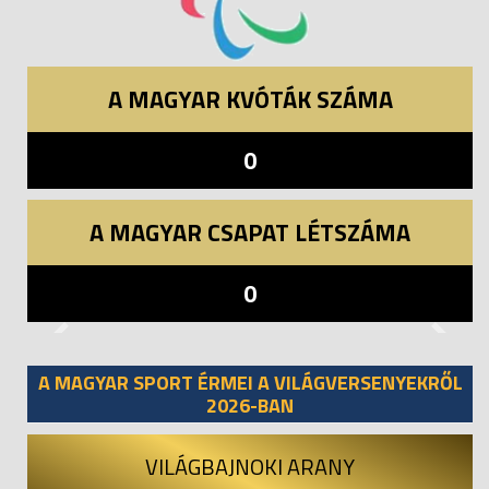
A MAGYAR KVÓTÁK SZÁMA
0
A MAGYAR CSAPAT LÉTSZÁMA
0
Previous
Next
A MAGYAR SPORT ÉRMEI A VILÁGVERSENYEKRŐL
2026-BAN
VILÁGBAJNOKI ARANY