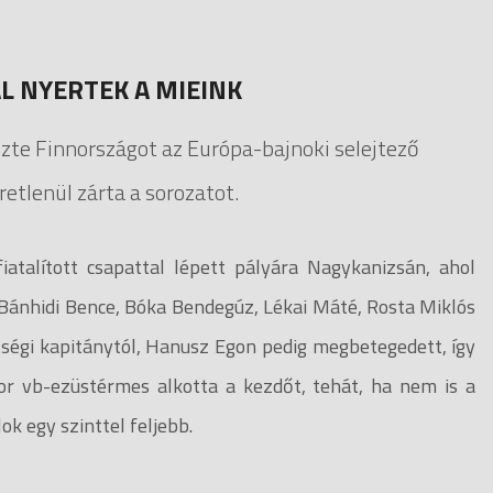
L NYERTEK A MIEINK
őzte Finnországot az Európa-bajnoki selejtező
etlenül zárta a sorozatot.
atalított csapattal lépett pályára Nagykanizsán, ahol
Bánhidi Bence, Bóka Bendegúz, Lékai Máté, Rosta Miklós
ségi kapitánytól, Hanusz Egon pedig megbetegedett, így
ior vb-ezüstérmes alkotta a kezdőt, tehát, ha nem is a
ok egy szinttel feljebb.