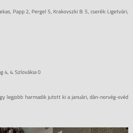
kas, Papp 2, Pergel 5, Krakovszki B. 5, cserék: Ligetvári,
 4, 4. Szlovákia 0
gy legjobb harmadik jutott ki a januári, dán-norvég-svéd