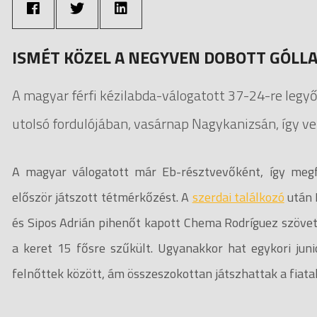
ISMÉT KÖZEL A NEGYVEN DOBOTT GÓLLA
A magyar férfi kézilabda-válogatott 37-24-re legy
utolsó fordulójában, vasárnap Nagykanizsán, így ver
A magyar válogatott már Eb-résztvevőként, így megfi
először játszott tétmérkőzést. A
szerdai találkozó
után 
és Sipos Adrián pihenőt kapott Chema Rodríguez szövet
a keret 15 fősre szűkült. Ugyanakkor hat egykori jun
felnőttek között, ám összeszokottan játszhattak a fiatal