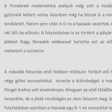
A finneknek matematikai esélyük még volt a továb
győzniük kellett volna. Azonban még ha bíztak is a m
lendületét, három perc után 3-0-ra a hazaiak vezettek. A
nél állt be először. A folytatásban is az történt a pályá
játékot Nagy Benedek védéseivel tartotta ezt az e
mehetett a szünetre.
A második felvonás első felében többször fordult elő 
négy gólos sorozatokkal növelte a különbséget a ma
Pergel Andrej volt eredményes. Ahogyan az első félidő
lecserélte, de a játék minőségén ez nem látszott meg. 
folytatásban azonban a hazaiak egy 8-1-es sorozattal te