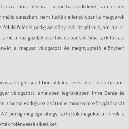
bjutás kiharcolására csoportharmadikként, ám ehhez
inimális sanszban, nem tudták ellensúlyozni a magyarok
 félidő felénél pedig az előny már öt gól volt, ami 12-7-
n, amit a házigazdák akartak, és bár sok hiba tarkította a
lőnyét a magyar válogatott és megnyugtató előnyben
hosszabb gólcsend finn oldalon, ezek alatt több három-
gyar válogatott, amelyben legfőképpen Imre Bence és
ben, Chema Rodríguez ezúttal is minden mezőnyjátékosát
A 47. percig még úgy-ahogy tartották magukat a finnek, a
tték fölényessé sikerüket.