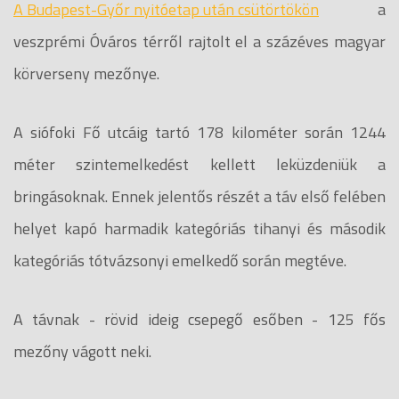
A Budapest-Győr nyitóetap után csütörtökön
a
veszprémi Óváros térről rajtolt el a százéves magyar
körverseny mezőnye.
A siófoki Fő utcáig tartó 178 kilométer során 1244
méter szintemelkedést kellett leküzdeniük a
bringásoknak. Ennek jelentős részét a táv első felében
helyet kapó harmadik kategóriás tihanyi és második
kategóriás tótvázsonyi emelkedő során megtéve.
A távnak - rövid ideig csepegő esőben - 125 fős
mezőny vágott neki.