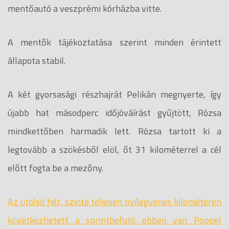
mentőautó a veszprémi kórházba vitte.
A mentők tájékoztatása szerint minden érintett
állapota stabil.
A két gyorsasági részhajrát Pelikán megnyerte, így
újabb hat másodperc időjóváírást gyűjtött, Rózsa
mindkettőben harmadik lett. Rózsa tartott ki a
legtovább a szökésből elöl, őt 31 kilométerrel a cél
előtt fogta be a mezőny.
Az utolsó hét, szinte teljesen nyílegyenes kilométeren
következhetett a sprintbefutó ebben van Poppel