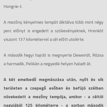
Hongrie-t.
A mezőny kényelmes tempót diktálva több mint négy
perc előnyt is engedett a szökevényeknek, Hrenkót
viszont 137 kilométerrel a cél előtt utolérte.
A második hegyi hajrát is megnyerte Deweirdt, Rózsa
a harmadik, Pelikán a negyedik helyen haladt át.
A két emelkedő megmászása után, nyílt és sík
területen a csepegő esőben és befújó szélben
növekedett a mezőny tempója, amikor - a céltól
nagyjából 125 kilométerre - a sorban második