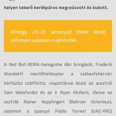
helyen tekerő kerékpáros megcsúszott és bukott.
Mintegy 25-30 versenyző földre került,
néhányan súlyosan megsérültek.
A Red Bull-BORA-hansgrohe dán bringását, Frederik
Wandahlt mentőhelikopter a székesfehérvári
kórházba szállította, csapattársai közül az ausztrál
Sam Welsfordot és az ír Ryan Mullent, illetve az
osztrák Rainer Kepplingert (Bahrain Victorious),
valamint a spanyol Pablo Torrest (UAE-XRG)