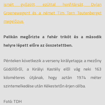
ismét győzött, ezúttal honfitársát, Dylan
Groenewegent és a német Tim Torn Teutenberget
megelőzve.
Pelikán megőrizte a fehér trikót és a második
helyre lépett előre az összetettben.
Pénteken következik a verseny királyetapja: a mezőny
Gödöllőről, a Királyi Kastély elől vág neki 163
kilométeres útjának, hogy aztán 1974 méter
szintemelkedése után Kékestetőn érjen célba.
Fotó: TDH