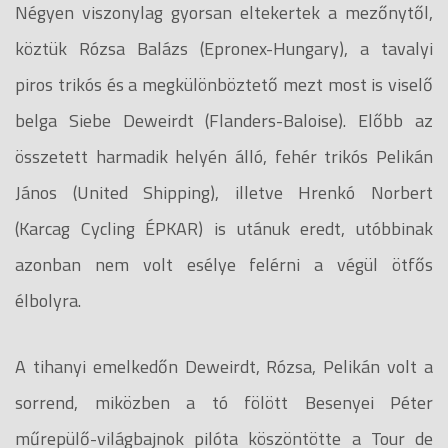
Négyen viszonylag gyorsan eltekertek a mezőnytől,
köztük Rózsa Balázs (Epronex-Hungary), a tavalyi
piros trikós és a megkülönböztető mezt most is viselő
belga Siebe Deweirdt (Flanders-Baloise). Előbb az
összetett harmadik helyén álló, fehér trikós Pelikán
János (United Shipping), illetve Hrenkó Norbert
(Karcag Cycling ÉPKAR) is utánuk eredt, utóbbinak
azonban nem volt esélye felérni a végül ötfős
élbolyra.
A tihanyi emelkedőn Deweirdt, Rózsa, Pelikán volt a
sorrend, miközben a tó fölött Besenyei Péter
műrepülő-világbajnok pilóta köszöntötte a Tour de