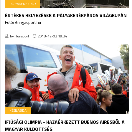
PÁLYAKERÉKPÁR
ÉRTÉKES HELYEZÉSEK A PÁLYAKERÉKPÁROS VILÁGKUPÁN
Fotó: Bringasport.hu
by Hunsport
2018-12-02 19:34
KÉZILABDA
IFJÚSÁGI OLIMPIA - HAZAÉRKEZETT BUENOS AIRESBŐL A
MAGYAR KÜLDÖTTSÉG