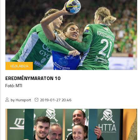
KÉZILABDA
EREDMÉNYMARATON 10
Fotó: MTI
by Hunsport
2019-01-27 20:46