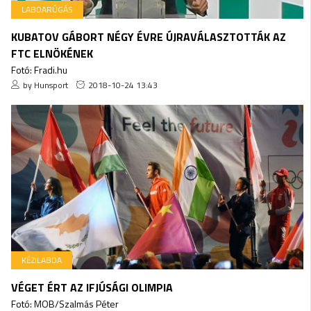
LABDARÚGÁS
KUBATOV GÁBORT NÉGY ÉVRE ÚJRAVÁLASZTOTTÁK AZ
FTC ELNÖKÉNEK
Fotó: Fradi.hu
by Hunsport
2018-10-24 13:43
KÉZILABDA
VÉGET ÉRT AZ IFJÚSÁGI OLIMPIA
Fotó: MOB/Szalmás Péter