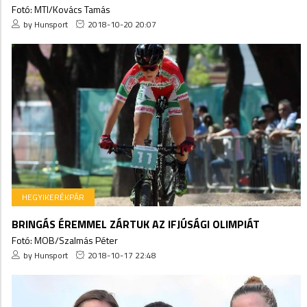
Fotó: MTI/Kovács Tamás
by Hunsport
2018-10-20 20:07
HEGYIKERÉKPÁR
BRINGÁS ÉREMMEL ZÁRTUK AZ IFJÚSÁGI OLIMPIÁT
Fotó: MOB/Szalmás Péter
by Hunsport
2018-10-17 22:48