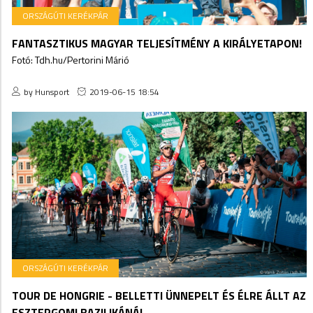
ORSZÁGÚTI KERÉKPÁR
FANTASZTIKUS MAGYAR TELJESÍTMÉNY A KIRÁLYETAPON!
Fotó: Tdh.hu/Pertorini Márió
by Hunsport
2019-06-15 18:54
ORSZÁGÚTI KERÉKPÁR
TOUR DE HONGRIE - BELLETTI ÜNNEPELT ÉS ÉLRE ÁLLT AZ
ESZTERGOMI BAZILIKÁNÁL