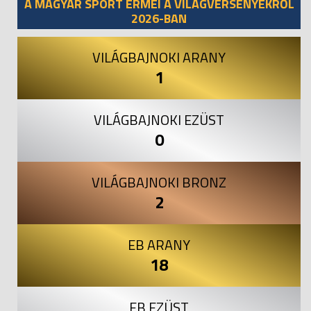
A MAGYAR SPORT ÉRMEI A VILÁGVERSENYEKRŐL
2026-BAN
VILÁGBAJNOKI ARANY
1
VILÁGBAJNOKI EZÜST
0
VILÁGBAJNOKI BRONZ
2
EB ARANY
18
EB EZÜST