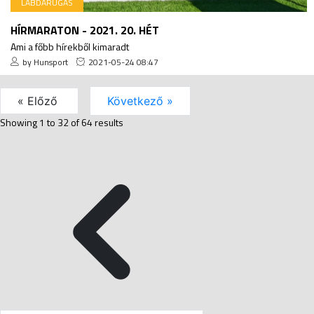
LABDARÚGÁS
HÍRMARATON - 2021. 20. HÉT
Ami a főbb hírekből kimaradt
by Hunsport
2021-05-24 08:47
« Előző
Következő »
Showing
1
to
32
of
64
results