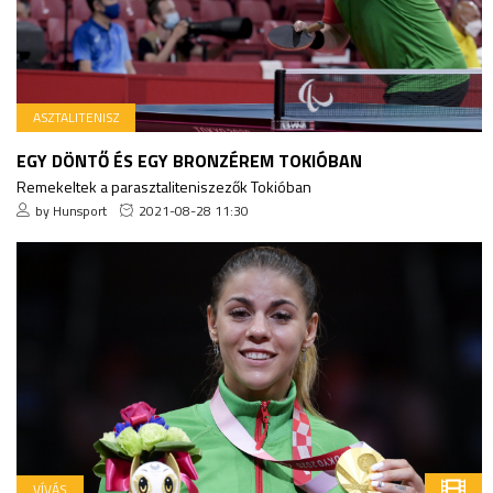
ASZTALITENISZ
EGY DÖNTŐ ÉS EGY BRONZÉREM TOKIÓBAN
Remekeltek a parasztaliteniszezők Tokióban
by Hunsport
2021-08-28 11:30
VÍVÁS