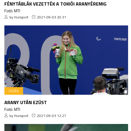
FÉNYTÁBLÁK VEZETTÉK A TOKIÓI ARANYÉREMIG
Fotó: MTI
by Hunsport
2021-09-03 20:31
ÚSZÁS
ARANY UTÁN EZÜST
Fotó: MTI
by Hunsport
2021-09-03 12:27