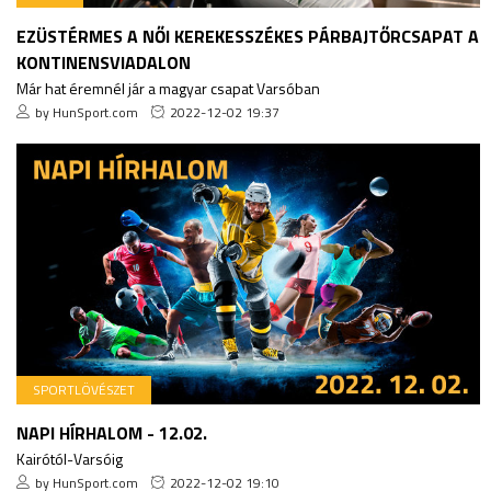
EZÜSTÉRMES A NŐI KEREKESSZÉKES PÁRBAJTŐRCSAPAT A
KONTINENSVIADALON
Már hat éremnél jár a magyar csapat Varsóban
by HunSport.com
2022-12-02 19:37
SPORTLÖVÉSZET
NAPI HÍRHALOM - 12.02.
Kairótól-Varsóig
by HunSport.com
2022-12-02 19:10