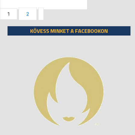
1
2
KÖVESS MINKET A FACEBOOKON