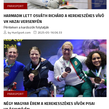
PARASPORT
HARMADIK LETT OSVÁTH RICHÁRD A KEREKESZÉKES VÍVÓ
VK HAZAI VERSENYÉN
Pénteken a kardozók folytatják
by HunSport.com
2025-05-16 06:33
PARASPORT
NÉGY MAGYAR ÉREM A KEREKESSZÉKES VÍVÓK PISAI