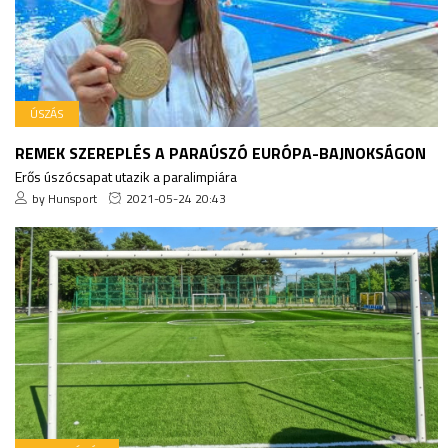
ÚSZÁS
REMEK SZEREPLÉS A PARAÚSZÓ EURÓPA-BAJNOKSÁGON
Erős úszócsapat utazik a paralimpiára
by Hunsport
2021-05-24 20:43