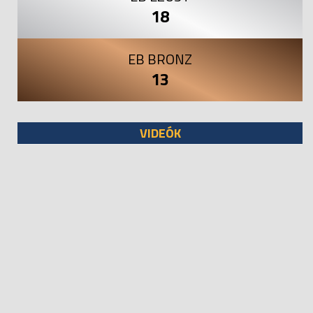
18
EB BRONZ
13
VIDEÓK