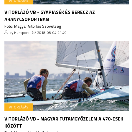
VITORLÁZÁS
VITORLÁZÓ VB - GYAPJASÉK ÉS BERECZ AZ
ARANYCSOPORTBAN
Fotó: Magyar Vitorlás Szövetség
by Hunsport
2018-08-04 21:49
VITORLÁZÁS
VITORLÁZÓ VB - MAGYAR FUTAMGYŐZELEM A 470-ESEK
KÖZÖTT