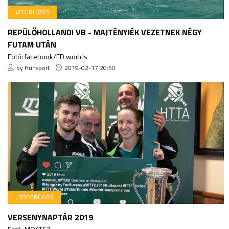
VITORLÁZÁS
REPÜLŐHOLLANDI VB - MAJTÉNYIÉK VEZETNEK NÉGY
FUTAM UTÁN
Fotó: facebook/FD worlds
by Hunsport
2019-02-17 20:50
LABDARÚGÁS
VERSENYNAPTÁR 2019