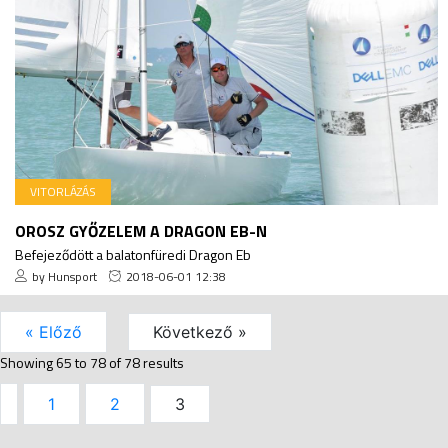
VITORLÁZÁS
OROSZ GYŐZELEM A DRAGON EB-N
Befejeződött a balatonfüredi Dragon Eb
by Hunsport
2018-06-01 12:38
« Előző
Következő »
Showing
65
to
78
of
78
results
1
2
3