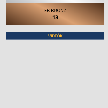
EB BRONZ
13
VIDEÓK