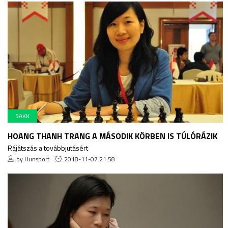
SAKK
HOANG THANH TRANG A MÁSODIK KÖRBEN IS TÚLÓRÁZIK
Rájátszás a továbbjutásért
by Hunsport
2018-11-07 21:58