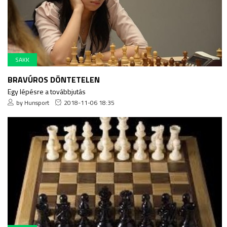
SAKK
BRAVÚROS DÖNTETELEN
Egy lépésre a továbbjutás
by Hunsport
2018-11-06 18:35