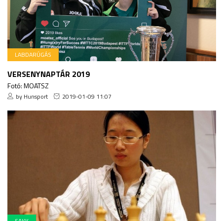
LABDARÚGÁS
VERSENYNAPTÁR 2019
Fotó: MOATSZ
by Hunsport
2019-01-09 11:07
SAKK