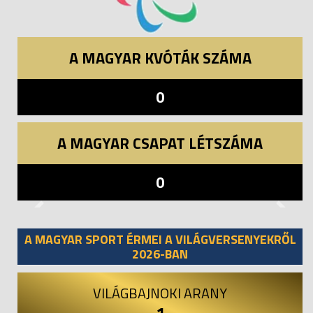
A MAGYAR KVÓTÁK SZÁMA
0
A MAGYAR CSAPAT LÉTSZÁMA
0
Previous
Next
A MAGYAR SPORT ÉRMEI A VILÁGVERSENYEKRŐL
2026-BAN
VILÁGBAJNOKI ARANY