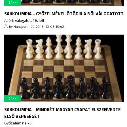
SAKK
SAKKOLIMPIA - GYŐZELMÉVEL ÖTÖDIK A NŐI VÁLOGATOTT
A férfi válogatott 18. lett
by Hunsport
2018-10-05 19:42
SAKK
SAKKOLIMPIA - MINDKÉT MAGYAR CSAPAT ELSZENVEDTE
ELSŐ VERESÉGÉT
Győzelem nélkül