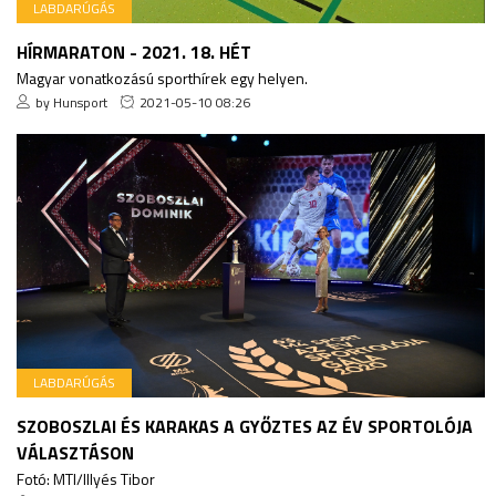
LABDARÚGÁS
HÍRMARATON - 2021. 18. HÉT
Magyar vonatkozású sporthírek egy helyen.
by Hunsport
2021-05-10 08:26
LABDARÚGÁS
SZOBOSZLAI ÉS KARAKAS A GYŐZTES AZ ÉV SPORTOLÓJA
VÁLASZTÁSON
Fotó: MTI/Illyés Tibor